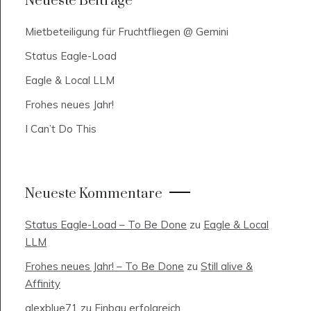
Neueste Beiträge
Mietbeteiligung für Fruchtfliegen @ Gemini
Status Eagle-Load
Eagle & Local LLM
Frohes neues Jahr!
I Can’t Do This
Neueste Kommentare
Status Eagle-Load – To Be Done
zu
Eagle & Local
LLM
Frohes neues Jahr! – To Be Done
zu
Still alive &
Affinity
alexblue71
zu
Einbau erfolgreich