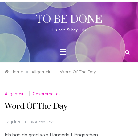
Skip
to
content
TO BE DONE
It's Me & My Life
»
»
Home
Allgemein
Word Of The Day
Allgemein
Gesammeltes
Word Of The Day
17. Juli 2008
By
Alexblue71
Ich hab da grad so’n
Hängerle
Hängerchen.