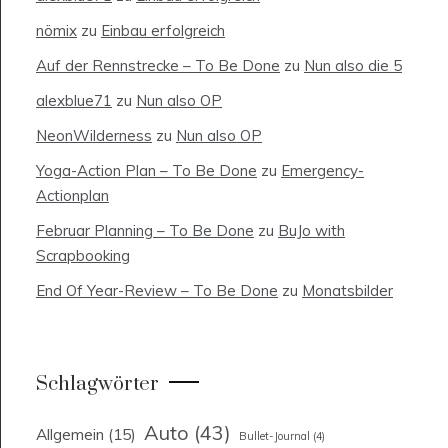
nömix
zu
Einbau erfolgreich
Auf der Rennstrecke – To Be Done
zu
Nun also die 5
alexblue71
zu
Nun also OP
NeonWilderness
zu
Nun also OP
Yoga-Action Plan – To Be Done
zu
Emergency-
Actionplan
Februar Planning – To Be Done
zu
BuJo with
Scrapbooking
End Of Year-Review – To Be Done
zu
Monatsbilder
Schlagwörter
Auto
(43)
Allgemein
(15)
Bullet-Journal
(4)