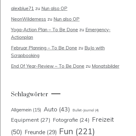
alexblue71
zu
Nun also OP
NeonWilderness
zu
Nun also OP
Yoga-Action Plan – To Be Done
zu
Emergency-
Actionplan
Februar Planning – To Be Done
zu
BuJo with
Scrapbooking
End Of Year-Review – To Be Done
zu
Monatsbilder
Schlagwörter
Auto
(43)
Allgemein
(15)
Bullet-Journal
(4)
Freizeit
Equipment
(27)
Fotografie
(24)
Fun
(221)
(50)
Freunde
(29)