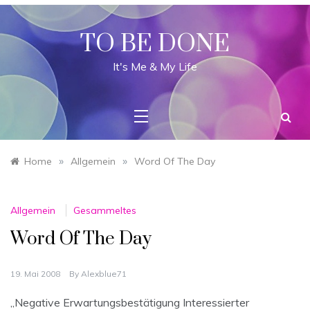
Skip
to
content
TO BE DONE
It's Me & My Life
»
»
Home
Allgemein
Word Of The Day
Allgemein
Gesammeltes
Word Of The Day
19. Mai 2008
By
Alexblue71
„Negative Erwartungsbestätigung Interessierter