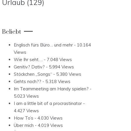
Urlaub
(129)
Beliebt
Englisch fürs Büro… und mehr
- 10.164
Views
Wie Ihr seht….
- 7.048 Views
Genitiv? Dativ?
- 5.994 Views
Stöckchen „Songs“
- 5.380 Views
Gehts noch??
- 5.318 Views
Im Teammeeting am Handy spielen?
-
5.023 Views
I am a little bit of a procrastinator
-
4.427 Views
How To’s
- 4.030 Views
Über mich
- 4.019 Views