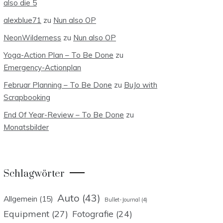
also die 5
alexblue71
zu
Nun also OP
NeonWilderness
zu
Nun also OP
Yoga-Action Plan – To Be Done
zu
Emergency-Actionplan
Februar Planning – To Be Done
zu
BuJo with
Scrapbooking
End Of Year-Review – To Be Done
zu
Monatsbilder
Schlagwörter
Auto
(43)
Allgemein
(15)
Bullet-Journal
(4)
Equipment
(27)
Fotografie
(24)