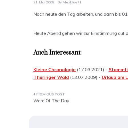
21. Mai 2008
By
Alexblue71
Noch heute den Tag arbeiten, und dann bis 01.06
Heute Abend gehen wir zur Einstimmung auf de
Auch Interessant:
Kleine Chronologie
(17.03.2021) -
Stammti
Thüringer Wald
(13.07.2009) -
Urlaub am 
Beitragsnavigation
Word Of The Day