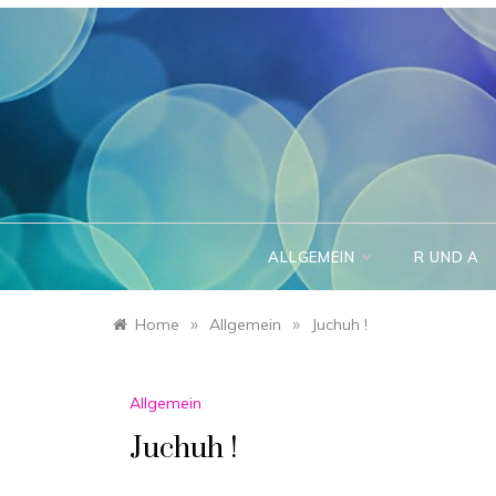
Skip
to
content
ALLGEMEIN
R UND A
»
»
Home
Allgemein
Juchuh !
Allgemein
Juchuh !