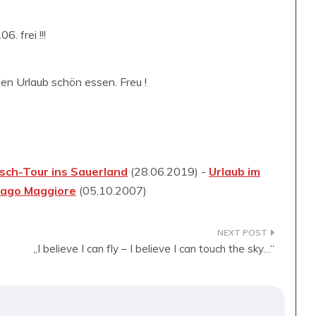
. frei !!!
n Urlaub schön essen. Freu !
sch-Tour ins Sauerland
(28.06.2019) -
Urlaub im
Lago Maggiore
(05.10.2007)
„I believe I can fly – I believe I can touch the sky…“