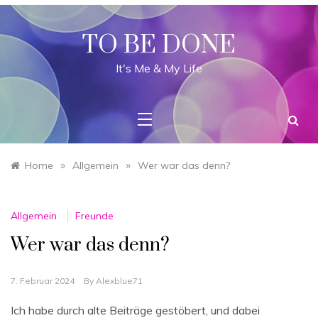
Skip
to
content
TO BE DONE
It's Me & My Life
»
»
Home
Allgemein
Wer war das denn?
Allgemein
Freunde
Wer war das denn?
7. Februar 2024
By
Alexblue71
Ich habe durch alte Beiträge gestöbert, und dabei