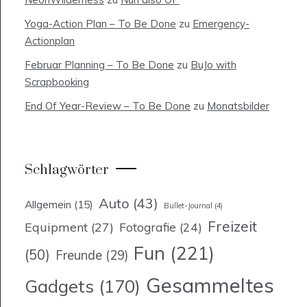
Yoga-Action Plan – To Be Done
zu
Emergency-
Actionplan
Februar Planning – To Be Done
zu
BuJo with
Scrapbooking
End Of Year-Review – To Be Done
zu
Monatsbilder
Schlagwörter
Auto
(43)
Allgemein
(15)
Bullet-Journal
(4)
Freizeit
Equipment
(27)
Fotografie
(24)
Fun
(221)
(50)
Freunde
(29)
Gesammeltes
Gadgets
(170)