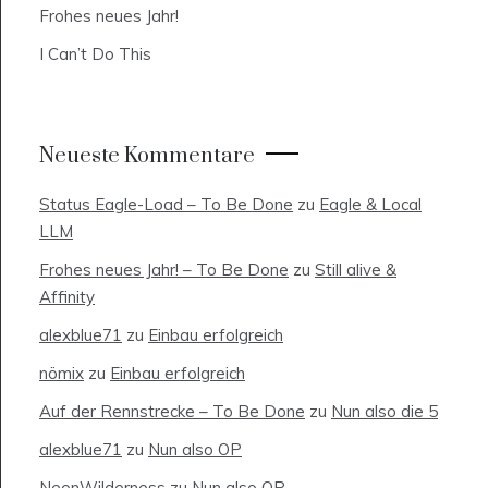
Frohes neues Jahr!
I Can’t Do This
Neueste Kommentare
Status Eagle-Load – To Be Done
zu
Eagle & Local
LLM
Frohes neues Jahr! – To Be Done
zu
Still alive &
Affinity
alexblue71
zu
Einbau erfolgreich
nömix
zu
Einbau erfolgreich
Auf der Rennstrecke – To Be Done
zu
Nun also die 5
alexblue71
zu
Nun also OP
NeonWilderness
zu
Nun also OP