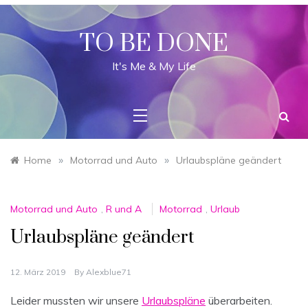
Skip
to
content
TO BE DONE
It's Me & My Life
»
»
Home
Motorrad und Auto
Urlaubspläne geändert
Motorrad und Auto
,
R und A
Motorrad
,
Urlaub
Urlaubspläne geändert
12. März 2019
By
Alexblue71
Leider mussten wir unsere
Urlaubspläne
überarbeiten.