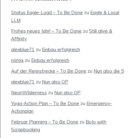
Status Eagle-Load – To Be Done
zu
Eagle & Local
LLM
Frohes neues Jahr! – To Be Done
zu
Still alive &
Affinity
alexblue71
zu
Einbau erfolgreich
nömix
zu
Einbau erfolgreich
Auf der Rennstrecke – To Be Done
zu
Nun also die 5
alexblue71
zu
Nun also OP
NeonWilderness
zu
Nun also OP
Yoga-Action Plan – To Be Done
zu
Emergency-
Actionplan
Februar Planning – To Be Done
zu
BuJo with
Scrapbooking