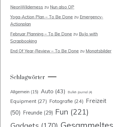
NeonWilderness
zu
Nun also OP
Yoga-Action Plan – To Be Done
zu
Emergency-
Actionplan
Februar Planning – To Be Done
zu
BuJo with
Scrapbooking
End Of Year-Review – To Be Done
zu
Monatsbilder
Schlagwörter
Auto
(43)
Allgemein
(15)
Bullet-Journal
(4)
Freizeit
Equipment
(27)
Fotografie
(24)
Fun
(221)
(50)
Freunde
(29)
Gesammeltes
Gadgets
(170)