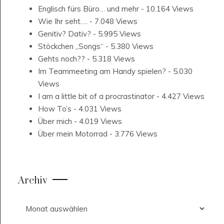
Englisch fürs Büro… und mehr
- 10.164 Views
Wie Ihr seht….
- 7.048 Views
Genitiv? Dativ?
- 5.995 Views
Stöckchen „Songs“
- 5.380 Views
Gehts noch??
- 5.318 Views
Im Teammeeting am Handy spielen?
- 5.030
Views
I am a little bit of a procrastinator
- 4.427 Views
How To’s
- 4.031 Views
Über mich
- 4.019 Views
Über mein Motorrad
- 3.776 Views
Archiv
Archiv