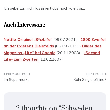
Ich gebe zu, mich fasziniert das nach wie vor…
Auch Interessant:
Netflix Original „S*x/Life“
(09.07.2021) -
1800 Zweifel
an der Existenz Bielefelds
(06.09.2019) -
Bilder des
Magazins „Life“ bei Google
(20.11.2008) -
-Second
Life- zum Zweiten
(12.02.2007)
Beitragsnavigation
Im Supermarkt
Köln-Single offline?
2 thoughts on “
Schweden