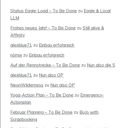
Status Eagle-Load – To Be Done
zu
Eagle & Local
LLM
Frohes neues Jahr! – To Be Done
zu
Still alive &
Affinity
alexblue71
zu
Einbau erfolgreich
nömix
zu
Einbau erfolgreich
Auf der Rennstrecke – To Be Done
zu
Nun also die 5
alexblue71
zu
Nun also OP
NeonWilderness
zu
Nun also OP
Yoga-Action Plan – To Be Done
zu
Emergency-
Actionplan
Februar Planning – To Be Done
zu
BuJo with
Scrapbooking