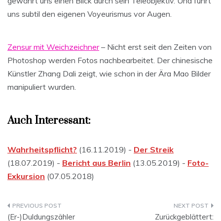
gewährt uns einen Blick durch sein Teleobjektiv. Und führt
uns subtil den eigenen Voyeurismus vor Augen.
Zensur mit Weichzeichner
– Nicht erst seit den Zeiten von
Photoshop werden Fotos nachbearbeitet. Der chinesische
Künstler Zhang Dali zeigt, wie schon in der Ära Mao Bilder
manipuliert wurden.
Auch Interessant:
Wahrheitspflicht?
(16.11.2019) -
Der Streik
(18.07.2019) -
Bericht aus Berlin
(13.05.2019) -
Foto-
Exkursion
(07.05.2018)
Beitragsnavigation
(Er-)Duldungszähler
Zurückgeblättert: