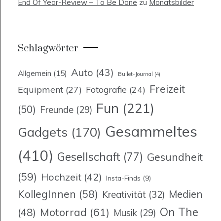
End Of Year-Review – To Be Done
zu
Monatsbilder
Schlagwörter
Auto
(43)
Allgemein
(15)
Bullet-Journal
(4)
Freizeit
Equipment
(27)
Fotografie
(24)
Fun
(221)
(50)
Freunde
(29)
Gesammeltes
Gadgets
(170)
(410)
Gesellschaft
(77)
Gesundheit
(59)
Hochzeit
(42)
Insta-Finds
(9)
KollegInnen
(58)
Medien
Kreativität
(32)
On The
Motorrad
(61)
(48)
Musik
(29)