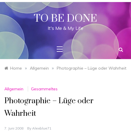
Skip
to
content
TO BE DONE
It's Me & My Life
»
»
Home
Allgemein
Photographie – Lüge oder Wahrheit
Allgemein
Gesammeltes
Photographie – Lüge oder
Wahrheit
7. Juni 2008
By
Alexblue71