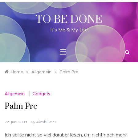
Skip
to
content
TO BE DONE
It's Me & My Life
»
»
Home
Allgemein
Palm Pre
Allgemein
Gadgets
Palm Pre
22. Juni 2009
By
Alexblue71
Ich sollte nicht so viel darüber lesen, um nicht noch mehr