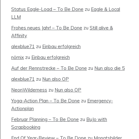
Status Eagle-Load – To Be Done
zu
Eagle & Local
LLM
Frohes neues Jahr! – To Be Done
zu
Still alive &
Affinity
alexblue71
zu
Einbau erfolgreich
nömix
zu
Einbau erfolgreich
Auf der Rennstrecke – To Be Done
zu
Nun also die 5
alexblue71
zu
Nun also OP
NeonWilderness
zu
Nun also OP
Yoga-Action Plan – To Be Done
zu
Emergency-
Actionplan
Februar Planning – To Be Done
zu
BuJo with
Scrapbooking
End Of Year-Review – To Be Done
zu
Monatsbilder