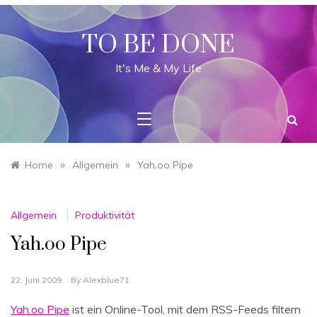
Skip
to
content
TO BE DONE
It's Me & My Life
»
»
Home
Allgemein
Yah.oo Pipe
Allgemein
Produktivität
Yah.oo Pipe
22. Juni 2009
By
Alexblue71
Yah.oo Pipe
ist ein Online-Tool, mit dem RSS-Feeds filtern