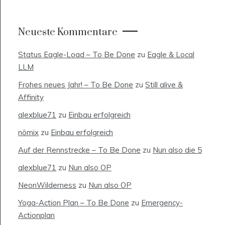
Neueste Kommentare
Status Eagle-Load – To Be Done
zu
Eagle & Local
LLM
Frohes neues Jahr! – To Be Done
zu
Still alive &
Affinity
alexblue71
zu
Einbau erfolgreich
nömix
zu
Einbau erfolgreich
Auf der Rennstrecke – To Be Done
zu
Nun also die 5
alexblue71
zu
Nun also OP
NeonWilderness
zu
Nun also OP
Yoga-Action Plan – To Be Done
zu
Emergency-
Actionplan