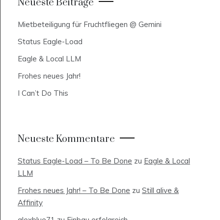
Neueste Beiträge
Mietbeteiligung für Fruchtfliegen @ Gemini
Status Eagle-Load
Eagle & Local LLM
Frohes neues Jahr!
I Can’t Do This
Neueste Kommentare
Status Eagle-Load – To Be Done
zu
Eagle & Local
LLM
Frohes neues Jahr! – To Be Done
zu
Still alive &
Affinity
alexblue71
zu
Einbau erfolgreich