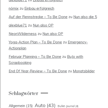
nömix
zu
Einbau erfolgreich
Auf der Rennstrecke – To Be Done
zu
Nun also die 5
alexblue71
zu
Nun also OP
NeonWilderness
zu
Nun also OP
Yoga-Action Plan – To Be Done
zu
Emergency-
Actionplan
Februar Planning – To Be Done
zu
BuJo with
Scrapbooking
End Of Year-Review – To Be Done
zu
Monatsbilder
Schlagwörter
Auto
(43)
Allgemein
(15)
Bullet-Journal
(4)