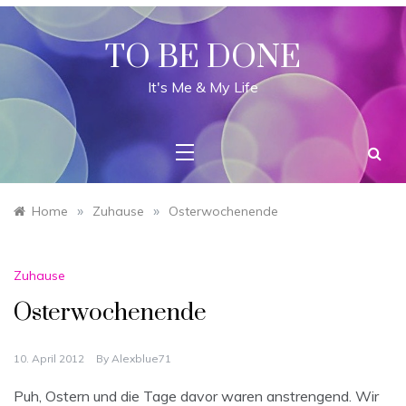
Skip
to
content
TO BE DONE
It's Me & My Life
»
»
Home
Zuhause
Osterwochenende
Zuhause
Osterwochenende
10. April 2012
By
Alexblue71
Puh, Ostern und die Tage davor waren anstrengend. Wir