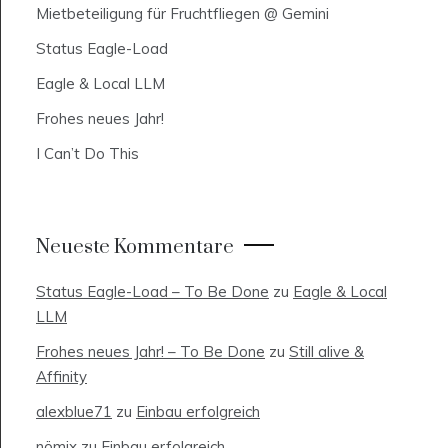
Mietbeteiligung für Fruchtfliegen @ Gemini
Status Eagle-Load
Eagle & Local LLM
Frohes neues Jahr!
I Can’t Do This
Neueste Kommentare
Status Eagle-Load – To Be Done
zu
Eagle & Local
LLM
Frohes neues Jahr! – To Be Done
zu
Still alive &
Affinity
alexblue71
zu
Einbau erfolgreich
nömix
zu
Einbau erfolgreich