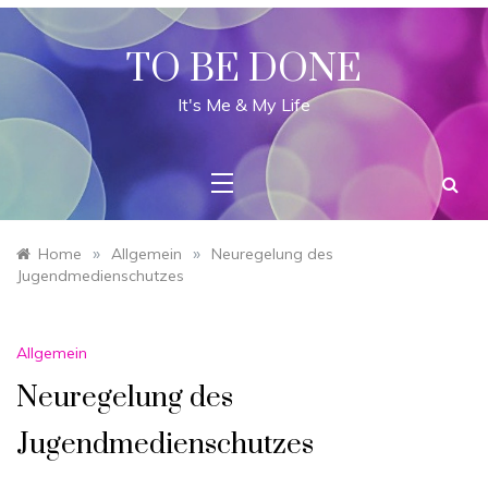
Skip
to
content
TO BE DONE
It's Me & My Life
»
»
Home
Allgemein
Neuregelung des
Jugendmedienschutzes
Allgemein
Neuregelung des
Jugendmedienschutzes