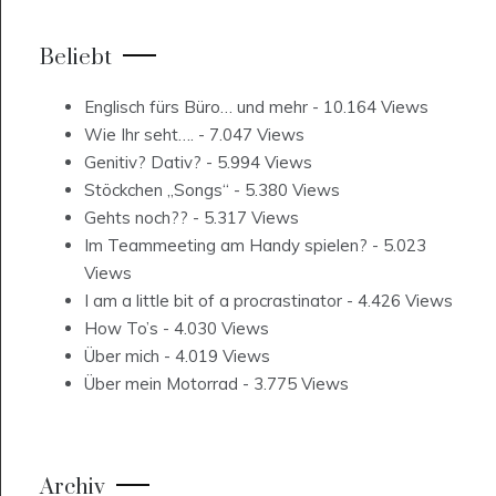
Beliebt
Englisch fürs Büro… und mehr
- 10.164 Views
Wie Ihr seht….
- 7.047 Views
Genitiv? Dativ?
- 5.994 Views
Stöckchen „Songs“
- 5.380 Views
Gehts noch??
- 5.317 Views
Im Teammeeting am Handy spielen?
- 5.023
Views
I am a little bit of a procrastinator
- 4.426 Views
How To’s
- 4.030 Views
Über mich
- 4.019 Views
Über mein Motorrad
- 3.775 Views
Archiv