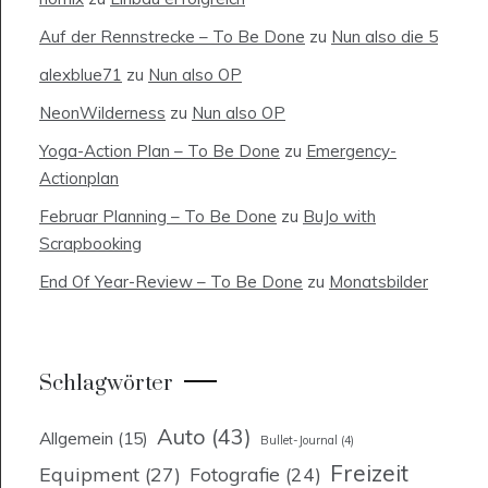
Auf der Rennstrecke – To Be Done
zu
Nun also die 5
alexblue71
zu
Nun also OP
NeonWilderness
zu
Nun also OP
Yoga-Action Plan – To Be Done
zu
Emergency-
Actionplan
Februar Planning – To Be Done
zu
BuJo with
Scrapbooking
End Of Year-Review – To Be Done
zu
Monatsbilder
Schlagwörter
Auto
(43)
Allgemein
(15)
Bullet-Journal
(4)
Freizeit
Equipment
(27)
Fotografie
(24)