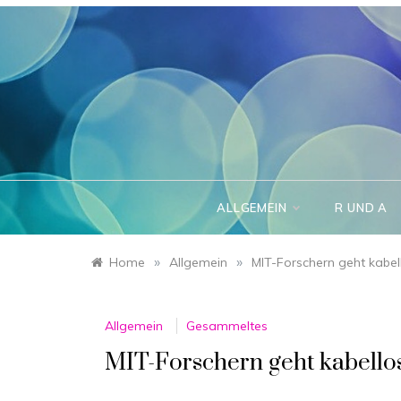
Skip
to
content
ALLGEMEIN
R UND A
»
»
Home
Allgemein
MIT-Forschern geht kabell
Allgemein
Gesammeltes
MIT-Forschern geht kabellos