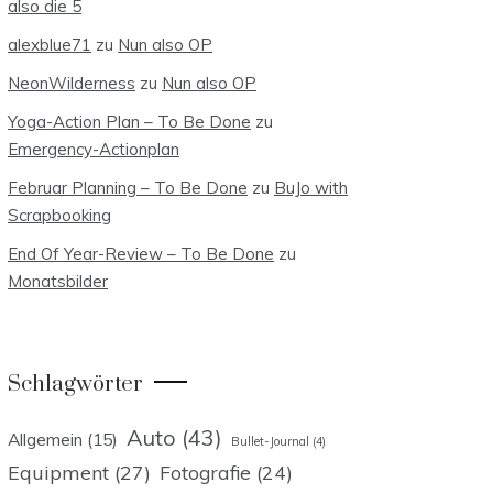
also die 5
alexblue71
zu
Nun also OP
NeonWilderness
zu
Nun also OP
Yoga-Action Plan – To Be Done
zu
Emergency-Actionplan
Februar Planning – To Be Done
zu
BuJo with
Scrapbooking
End Of Year-Review – To Be Done
zu
Monatsbilder
Schlagwörter
Auto
(43)
Allgemein
(15)
Bullet-Journal
(4)
Equipment
(27)
Fotografie
(24)