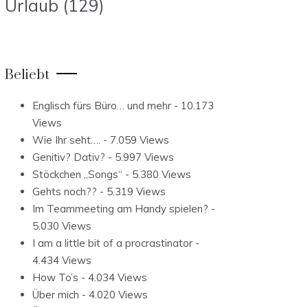
Urlaub
(129)
Beliebt
Englisch fürs Büro… und mehr
- 10.173
Views
Wie Ihr seht….
- 7.059 Views
Genitiv? Dativ?
- 5.997 Views
Stöckchen „Songs“
- 5.380 Views
Gehts noch??
- 5.319 Views
Im Teammeeting am Handy spielen?
-
5.030 Views
I am a little bit of a procrastinator
-
4.434 Views
How To’s
- 4.034 Views
Über mich
- 4.020 Views