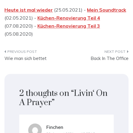
Heute ist mal wieder
(25.05.2021) -
Mein Soundtrack
(02.05.2021) -
Küchen-Renovierung Teil 4
(07.08.2020) -
Küchen-Renovierung Teil 3
(05.08.2020)
Beitragsnavigation
Wie man sich bettet
Back In The Office
2 thoughts on “
Livin‘ On
A Prayer
”
Finchen
sagt: