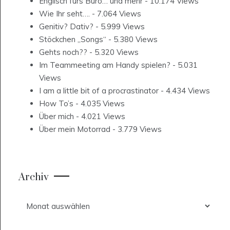
Englisch fürs Büro… und mehr
- 10.174 Views
Wie Ihr seht….
- 7.064 Views
Genitiv? Dativ?
- 5.999 Views
Stöckchen „Songs“
- 5.380 Views
Gehts noch??
- 5.320 Views
Im Teammeeting am Handy spielen?
- 5.031
Views
I am a little bit of a procrastinator
- 4.434 Views
How To’s
- 4.035 Views
Über mich
- 4.021 Views
Über mein Motorrad
- 3.779 Views
Archiv
Archiv