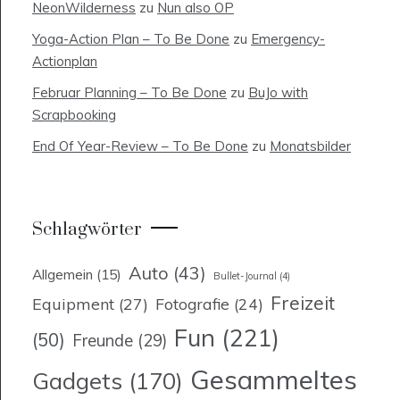
NeonWilderness
zu
Nun also OP
Yoga-Action Plan – To Be Done
zu
Emergency-
Actionplan
Februar Planning – To Be Done
zu
BuJo with
Scrapbooking
End Of Year-Review – To Be Done
zu
Monatsbilder
Schlagwörter
Auto
(43)
Allgemein
(15)
Bullet-Journal
(4)
Freizeit
Equipment
(27)
Fotografie
(24)
Fun
(221)
(50)
Freunde
(29)
Gesammeltes
Gadgets
(170)