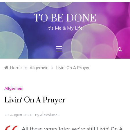
Skip
to
content
TO BE DONE
It's Me & My Life
»
»
Home
Allgemein
Livin‘ On A Prayer
Allgemein
Livin‘ On A Prayer
20. August 2021
By
Alexblue71
All these years later we're still Livin' On A