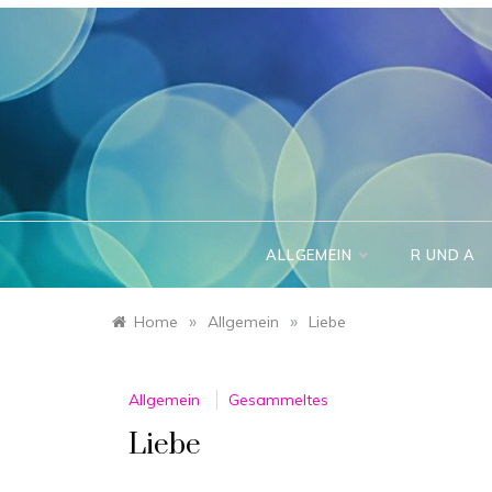
Skip
to
content
ALLGEMEIN
R UND A
»
»
Home
Allgemein
Liebe
Allgemein
Gesammeltes
Liebe