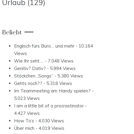
Urlaub
(129)
Beliebt
Englisch fürs Büro… und mehr
- 10.164
Views
Wie Ihr seht….
- 7.048 Views
Genitiv? Dativ?
- 5.994 Views
Stöckchen „Songs“
- 5.380 Views
Gehts noch??
- 5.318 Views
Im Teammeeting am Handy spielen?
-
5.023 Views
I am a little bit of a procrastinator
-
4.427 Views
How To’s
- 4.030 Views
Über mich
- 4.019 Views