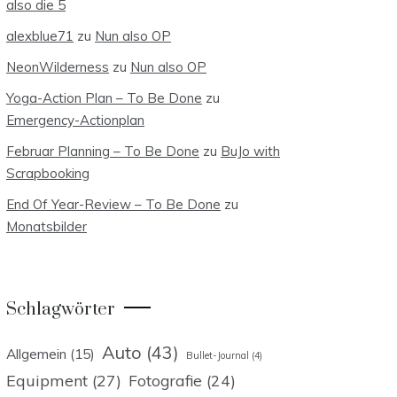
also die 5
alexblue71
zu
Nun also OP
NeonWilderness
zu
Nun also OP
Yoga-Action Plan – To Be Done
zu
Emergency-Actionplan
Februar Planning – To Be Done
zu
BuJo with
Scrapbooking
End Of Year-Review – To Be Done
zu
Monatsbilder
Schlagwörter
Auto
(43)
Allgemein
(15)
Bullet-Journal
(4)
Equipment
(27)
Fotografie
(24)