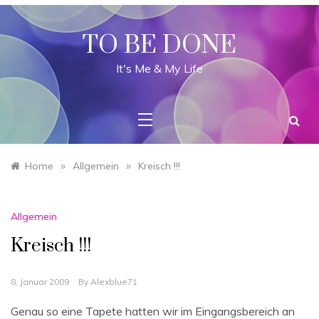
Skip
to
content
TO BE DONE
It's Me & My Life
»
»
Home
Allgemein
Kreisch !!!
Allgemein
Kreisch !!!
8. Januar 2009
By
Alexblue71
Genau so eine Tapete hatten wir im Eingangsbereich an