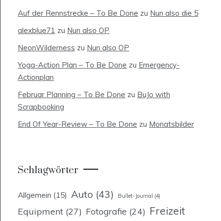
Auf der Rennstrecke – To Be Done
zu
Nun also die 5
alexblue71
zu
Nun also OP
NeonWilderness
zu
Nun also OP
Yoga-Action Plan – To Be Done
zu
Emergency-
Actionplan
Februar Planning – To Be Done
zu
BuJo with
Scrapbooking
End Of Year-Review – To Be Done
zu
Monatsbilder
Schlagwörter
Auto
(43)
Allgemein
(15)
Bullet-Journal
(4)
Freizeit
Equipment
(27)
Fotografie
(24)