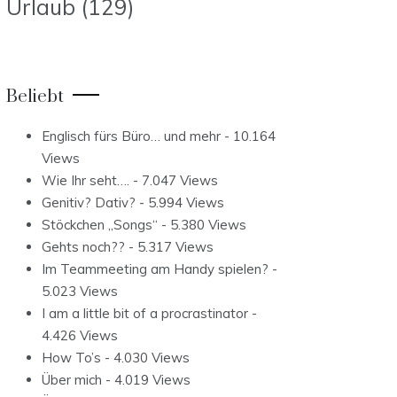
Urlaub
(129)
Beliebt
Englisch fürs Büro… und mehr
- 10.164
Views
Wie Ihr seht….
- 7.047 Views
Genitiv? Dativ?
- 5.994 Views
Stöckchen „Songs“
- 5.380 Views
Gehts noch??
- 5.317 Views
Im Teammeeting am Handy spielen?
-
5.023 Views
I am a little bit of a procrastinator
-
4.426 Views
How To’s
- 4.030 Views
Über mich
- 4.019 Views