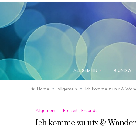
Skip
to
content
ALLGEMEIN
R UND A
»
»
Home
Allgemein
Ich komme zu nix & Wan
Allgemein
Freizeit
,
Freunde
Ich komme zu nix & Wande