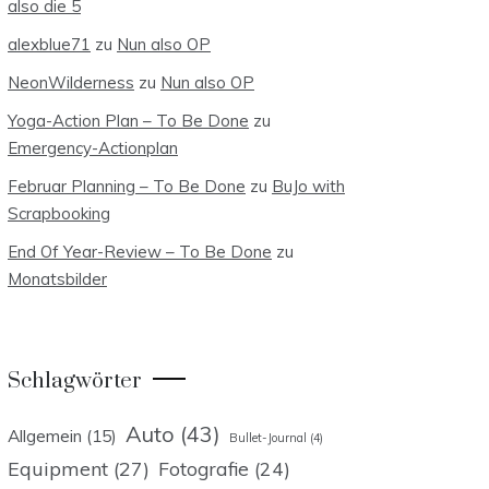
also die 5
alexblue71
zu
Nun also OP
NeonWilderness
zu
Nun also OP
Yoga-Action Plan – To Be Done
zu
Emergency-Actionplan
Februar Planning – To Be Done
zu
BuJo with
Scrapbooking
End Of Year-Review – To Be Done
zu
Monatsbilder
Schlagwörter
Auto
(43)
Allgemein
(15)
Bullet-Journal
(4)
Equipment
(27)
Fotografie
(24)