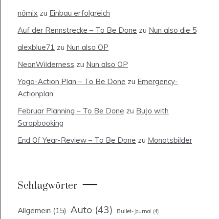
nömix
zu
Einbau erfolgreich
Auf der Rennstrecke – To Be Done
zu
Nun also die 5
alexblue71
zu
Nun also OP
NeonWilderness
zu
Nun also OP
Yoga-Action Plan – To Be Done
zu
Emergency-
Actionplan
Februar Planning – To Be Done
zu
BuJo with
Scrapbooking
End Of Year-Review – To Be Done
zu
Monatsbilder
Schlagwörter
Auto
(43)
Allgemein
(15)
Bullet-Journal
(4)