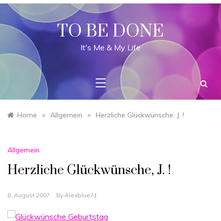
Skip
to
content
TO BE DONE
It's Me & My Life
»
»
Home
Allgemein
Herzliche Glückwünsche, J. !
Allgemein
Herzliche Glückwünsche, J. !
8. August 2007
By
Alexblue71