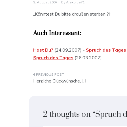
9. August 2007
By
Alexblue71
„Könntest Du bitte draußen sterben ?!“
Auch Interessant:
Hast Du?
(24.09.2007) -
Spruch des Tages
Spruch des Tages
(26.03.2007)
Beitragsnavigation
Herzliche Glückwünsche, J. !
2 thoughts on “
Spruch d