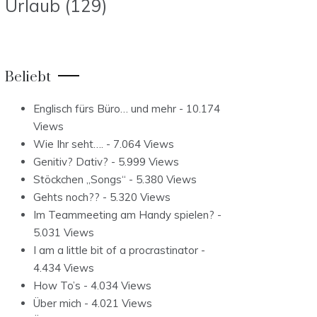
Urlaub
(129)
Beliebt
Englisch fürs Büro… und mehr
- 10.174
Views
Wie Ihr seht….
- 7.064 Views
Genitiv? Dativ?
- 5.999 Views
Stöckchen „Songs“
- 5.380 Views
Gehts noch??
- 5.320 Views
Im Teammeeting am Handy spielen?
-
5.031 Views
I am a little bit of a procrastinator
-
4.434 Views
How To’s
- 4.034 Views
Über mich
- 4.021 Views