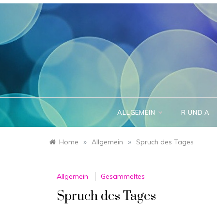
Skip
to
content
ALLGEMEIN
R UND A
»
»
Home
Allgemein
Spruch des Tages
Allgemein
Gesammeltes
Spruch des Tages