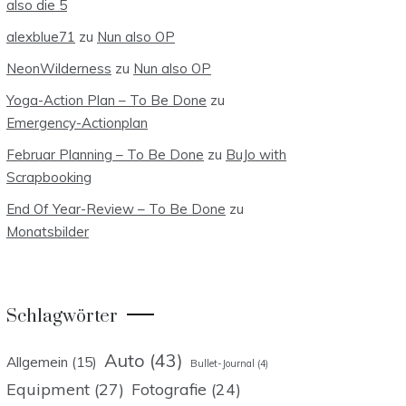
also die 5
alexblue71
zu
Nun also OP
NeonWilderness
zu
Nun also OP
Yoga-Action Plan – To Be Done
zu
Emergency-Actionplan
Februar Planning – To Be Done
zu
BuJo with
Scrapbooking
End Of Year-Review – To Be Done
zu
Monatsbilder
Schlagwörter
Auto
(43)
Allgemein
(15)
Bullet-Journal
(4)
Equipment
(27)
Fotografie
(24)