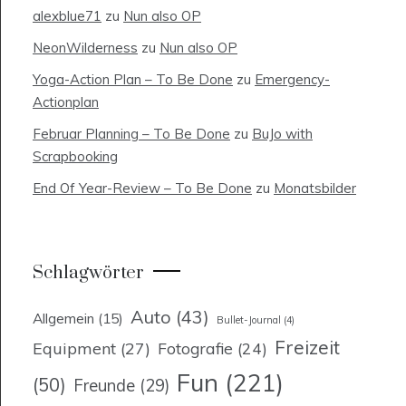
alexblue71
zu
Nun also OP
NeonWilderness
zu
Nun also OP
Yoga-Action Plan – To Be Done
zu
Emergency-
Actionplan
Februar Planning – To Be Done
zu
BuJo with
Scrapbooking
End Of Year-Review – To Be Done
zu
Monatsbilder
Schlagwörter
Auto
(43)
Allgemein
(15)
Bullet-Journal
(4)
Freizeit
Equipment
(27)
Fotografie
(24)
Fun
(221)
(50)
Freunde
(29)