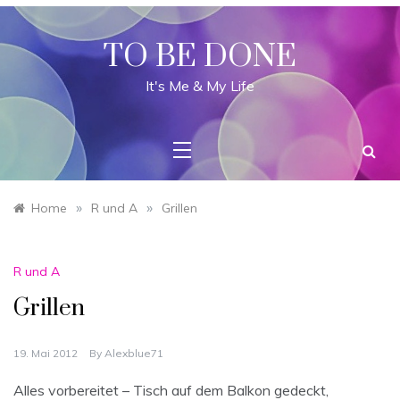
Skip
to
content
TO BE DONE
It's Me & My Life
»
»
Home
R und A
Grillen
R und A
Grillen
19. Mai 2012
By
Alexblue71
Alles vorbereitet – Tisch auf dem Balkon gedeckt,