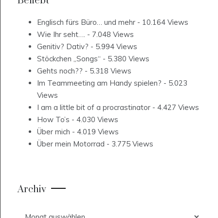
Beliebt
Englisch fürs Büro… und mehr
- 10.164 Views
Wie Ihr seht….
- 7.048 Views
Genitiv? Dativ?
- 5.994 Views
Stöckchen „Songs“
- 5.380 Views
Gehts noch??
- 5.318 Views
Im Teammeeting am Handy spielen?
- 5.023
Views
I am a little bit of a procrastinator
- 4.427 Views
How To’s
- 4.030 Views
Über mich
- 4.019 Views
Über mein Motorrad
- 3.775 Views
Archiv
Archiv