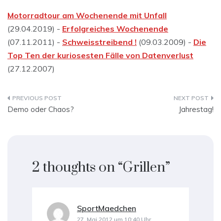
Motorradtour am Wochenende mit Unfall
(29.04.2019) -
Erfolgreiches Wochenende
(07.11.2011) -
Schweisstreibend !
(09.03.2009) -
Die
Top Ten der kuriosesten Fälle von Datenverlust
(27.12.2007)
Beitragsnavigation
Demo oder Chaos?
Jahrestag!
2 thoughts on “
Grillen
”
SportMaedchen
sagt:
27. Mai 2012 um 10:40 Uhr