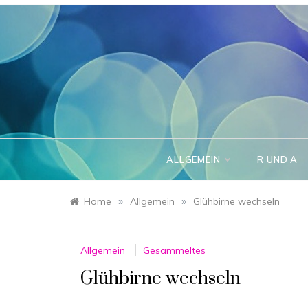
Skip
to
content
ALLGEMEIN
R UND A
»
»
Home
Allgemein
Glühbirne wechseln
Allgemein
Gesammeltes
Glühbirne wechseln