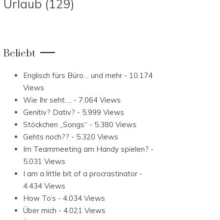
Urlaub
(129)
Beliebt
Englisch fürs Büro… und mehr
- 10.174
Views
Wie Ihr seht….
- 7.064 Views
Genitiv? Dativ?
- 5.999 Views
Stöckchen „Songs“
- 5.380 Views
Gehts noch??
- 5.320 Views
Im Teammeeting am Handy spielen?
-
5.031 Views
I am a little bit of a procrastinator
-
4.434 Views
How To’s
- 4.034 Views
Über mich
- 4.021 Views