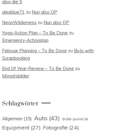
also die 5
alexblue71
zu
Nun also OP
NeonWilderness
zu
Nun also OP
Yoga-Action Plan – To Be Done
zu
Emergency-Actionplan
Februar Planning – To Be Done
zu
BuJo with
Scrapbooking
End Of Year-Review – To Be Done
zu
Monatsbilder
Schlagwörter
Auto
(43)
Allgemein
(15)
Bullet-Journal
(4)
Equipment
(27)
Fotografie
(24)