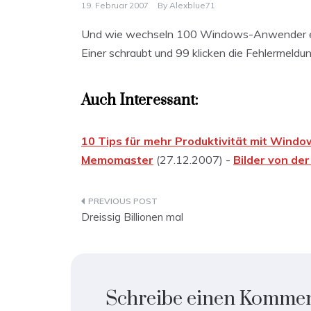
19. Februar 2007
By
Alexblue71
Und wie wechseln 100 Windows-Anwender ei
Einer schraubt und 99 klicken die Fehlermeld
Auch Interessant:
10 Tips für mehr Produktivität mit Wind
Memomaster
(27.12.2007) -
Bilder von de
Beitragsnavigation
Dreissig Billionen mal
Schreibe einen Komme