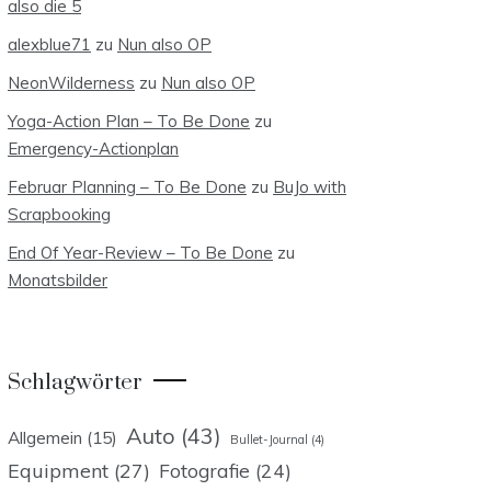
also die 5
alexblue71
zu
Nun also OP
NeonWilderness
zu
Nun also OP
Yoga-Action Plan – To Be Done
zu
Emergency-Actionplan
Februar Planning – To Be Done
zu
BuJo with
Scrapbooking
End Of Year-Review – To Be Done
zu
Monatsbilder
Schlagwörter
Auto
(43)
Allgemein
(15)
Bullet-Journal
(4)
Equipment
(27)
Fotografie
(24)