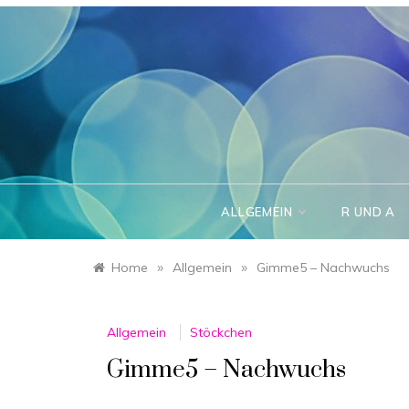
Skip
to
content
ALLGEMEIN
R UND A
»
»
Home
Allgemein
Gimme5 – Nachwuchs
Allgemein
Stöckchen
Gimme5 – Nachwuchs