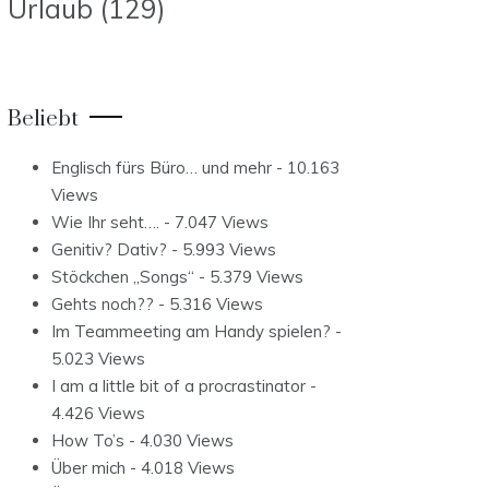
Urlaub
(129)
Beliebt
Englisch fürs Büro… und mehr
- 10.163
Views
Wie Ihr seht….
- 7.047 Views
Genitiv? Dativ?
- 5.993 Views
Stöckchen „Songs“
- 5.379 Views
Gehts noch??
- 5.316 Views
Im Teammeeting am Handy spielen?
-
5.023 Views
I am a little bit of a procrastinator
-
4.426 Views
How To’s
- 4.030 Views
Über mich
- 4.018 Views