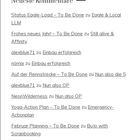
Neueste Kommentare
Status Eagle-Load – To Be Done
zu
Eagle & Local
LLM
Frohes neues Jahr! – To Be Done
zu
Still alive &
Affinity
alexblue71
zu
Einbau erfolgreich
nömix
zu
Einbau erfolgreich
Auf der Rennstrecke – To Be Done
zu
Nun also die 5
alexblue71
zu
Nun also OP
NeonWilderness
zu
Nun also OP
Yoga-Action Plan – To Be Done
zu
Emergency-
Actionplan
Februar Planning – To Be Done
zu
BuJo with
Scrapbooking