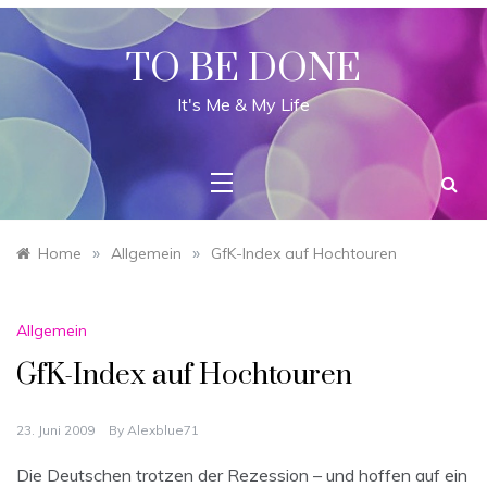
Skip
to
content
TO BE DONE
It's Me & My Life
»
»
Home
Allgemein
GfK-Index auf Hochtouren
Allgemein
GfK-Index auf Hochtouren
23. Juni 2009
By
Alexblue71
Die Deutschen trotzen der Rezession – und hoffen auf ein