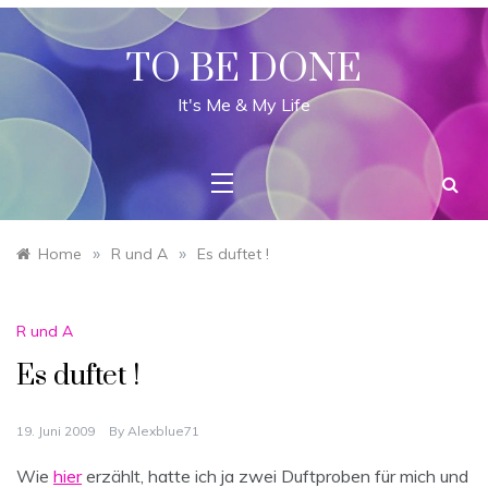
Skip
to
content
TO BE DONE
It's Me & My Life
»
»
Home
R und A
Es duftet !
R und A
Es duftet !
19. Juni 2009
By
Alexblue71
Wie
hier
erzählt, hatte ich ja zwei Duftproben für mich und