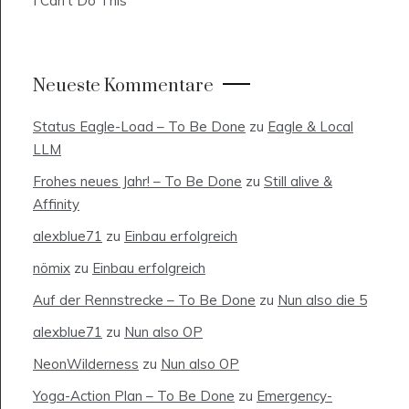
I Can’t Do This
Neueste Kommentare
Status Eagle-Load – To Be Done
zu
Eagle & Local
LLM
Frohes neues Jahr! – To Be Done
zu
Still alive &
Affinity
alexblue71
zu
Einbau erfolgreich
nömix
zu
Einbau erfolgreich
Auf der Rennstrecke – To Be Done
zu
Nun also die 5
alexblue71
zu
Nun also OP
NeonWilderness
zu
Nun also OP
Yoga-Action Plan – To Be Done
zu
Emergency-