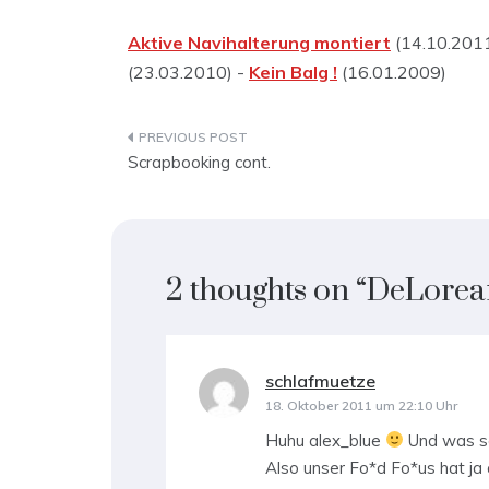
Aktive Navihalterung montiert
(14.10.201
(23.03.2010) -
Kein Balg !
(16.01.2009)
Beitragsnavigation
Scrapbooking cont.
2 thoughts on “
DeLorea
schlafmuetze
sagt:
18. Oktober 2011 um 22:10 Uhr
Huhu alex_blue
Und was so
Also unser Fo*d Fo*us hat ja