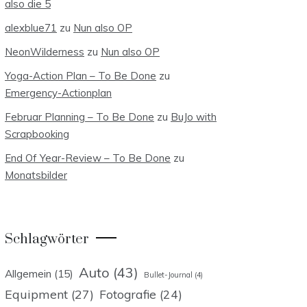
also die 5
alexblue71
zu
Nun also OP
NeonWilderness
zu
Nun also OP
Yoga-Action Plan – To Be Done
zu
Emergency-Actionplan
Februar Planning – To Be Done
zu
BuJo with
Scrapbooking
End Of Year-Review – To Be Done
zu
Monatsbilder
Schlagwörter
Auto
(43)
Allgemein
(15)
Bullet-Journal
(4)
Equipment
(27)
Fotografie
(24)