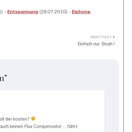
1) -
Entspannung
(28.07.2010) -
Eiphone
Einfach nur: Boah !
n
”
ll der kosten?
 auch keinen Flux Compensator … fährt