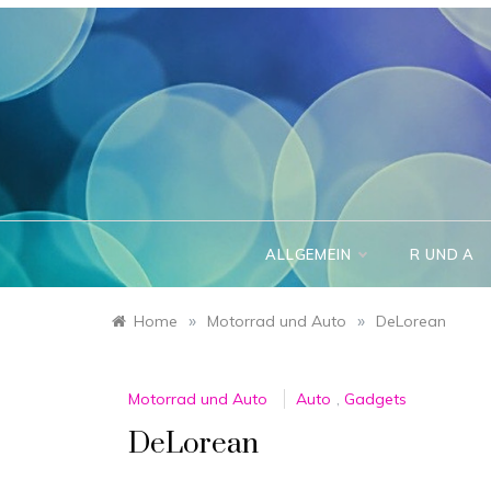
Skip
to
content
ALLGEMEIN
R UND A
»
»
Home
Motorrad und Auto
DeLorean
Motorrad und Auto
Auto
,
Gadgets
DeLorean