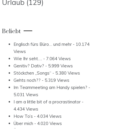
Urlaub
(129)
Beliebt
Englisch fürs Büro… und mehr
- 10.174
Views
Wie Ihr seht….
- 7.064 Views
Genitiv? Dativ?
- 5.999 Views
Stöckchen „Songs“
- 5.380 Views
Gehts noch??
- 5.319 Views
Im Teammeeting am Handy spielen?
-
5.031 Views
I am a little bit of a procrastinator
-
4.434 Views
How To’s
- 4.034 Views
Über mich
- 4.020 Views