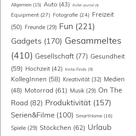
Auto
(43)
Allgemein
(15)
Bullet-Journal
(4)
Freizeit
Equipment
(27)
Fotografie
(24)
Fun
(221)
(50)
Freunde
(29)
Gesammeltes
Gadgets
(170)
(410)
Gesellschaft
(77)
Gesundheit
(59)
Hochzeit
(42)
Insta-Finds
(9)
KollegInnen
(58)
Medien
Kreativität
(32)
On The
Motorrad
(61)
(48)
Musik
(29)
Produktivität
(157)
Road
(82)
Serien&Filme
(100)
SmartHome
(16)
Urlaub
Stöckchen
(62)
Spiele
(29)