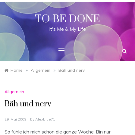
Skip
to
content
TO BE DONE
It's Me & My Life
»
»
Home
Allgemein
Bäh und nerv
Allgemein
Bäh und nerv
29. Mai 2009
By
Alexblue71
So fühle ich mich schon die ganze Woche. Bin nur