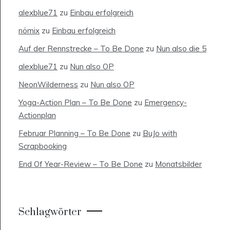
alexblue71
zu
Einbau erfolgreich
nömix
zu
Einbau erfolgreich
Auf der Rennstrecke – To Be Done
zu
Nun also die 5
alexblue71
zu
Nun also OP
NeonWilderness
zu
Nun also OP
Yoga-Action Plan – To Be Done
zu
Emergency-
Actionplan
Februar Planning – To Be Done
zu
BuJo with
Scrapbooking
End Of Year-Review – To Be Done
zu
Monatsbilder
Schlagwörter