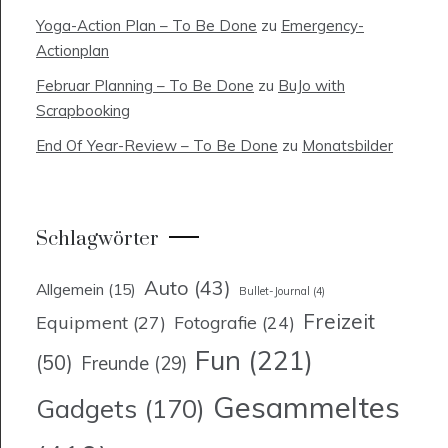
Yoga-Action Plan – To Be Done
zu
Emergency-
Actionplan
Februar Planning – To Be Done
zu
BuJo with
Scrapbooking
End Of Year-Review – To Be Done
zu
Monatsbilder
Schlagwörter
Auto
(43)
Allgemein
(15)
Bullet-Journal
(4)
Freizeit
Equipment
(27)
Fotografie
(24)
Fun
(221)
(50)
Freunde
(29)
Gesammeltes
Gadgets
(170)