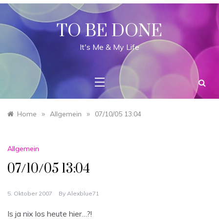
Skip
to
content
TO BE DONE
It's Me & My Life
»
»
Home
Allgemein
07/10/05 13:04
Allgemein
07/10/05 13:04
5. Oktober 2007
By
Alexblue71
Is ja nix los heute hier…?!