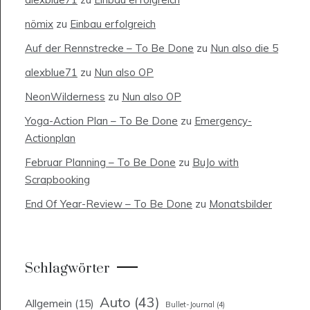
nömix
zu
Einbau erfolgreich
Auf der Rennstrecke – To Be Done
zu
Nun also die 5
alexblue71
zu
Nun also OP
NeonWilderness
zu
Nun also OP
Yoga-Action Plan – To Be Done
zu
Emergency-
Actionplan
Februar Planning – To Be Done
zu
BuJo with
Scrapbooking
End Of Year-Review – To Be Done
zu
Monatsbilder
Schlagwörter
Auto
(43)
Allgemein
(15)
Bullet-Journal
(4)