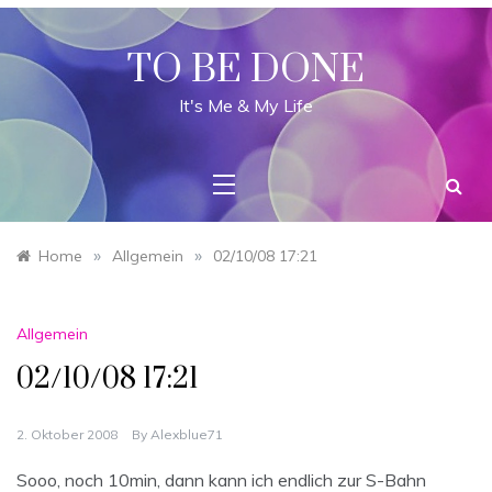
Skip
to
content
TO BE DONE
It's Me & My Life
»
»
Home
Allgemein
02/10/08 17:21
Allgemein
02/10/08 17:21
2. Oktober 2008
By
Alexblue71
Sooo, noch 10min, dann kann ich endlich zur S-Bahn