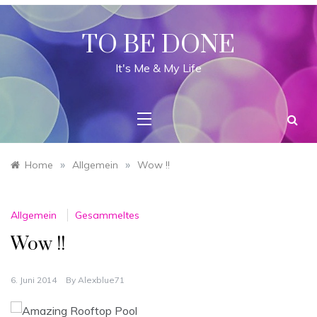
Skip
to
content
TO BE DONE
It's Me & My Life
»
»
Home
Allgemein
Wow !!
Allgemein
Gesammeltes
Wow !!
6. Juni 2014
By
Alexblue71