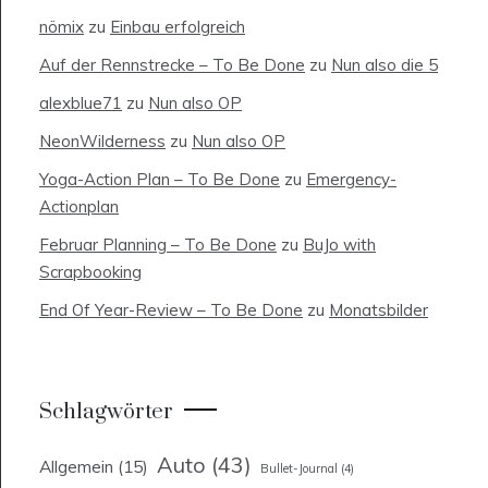
nömix
zu
Einbau erfolgreich
Auf der Rennstrecke – To Be Done
zu
Nun also die 5
alexblue71
zu
Nun also OP
NeonWilderness
zu
Nun also OP
Yoga-Action Plan – To Be Done
zu
Emergency-
Actionplan
Februar Planning – To Be Done
zu
BuJo with
Scrapbooking
End Of Year-Review – To Be Done
zu
Monatsbilder
Schlagwörter
Auto
(43)
Allgemein
(15)
Bullet-Journal
(4)