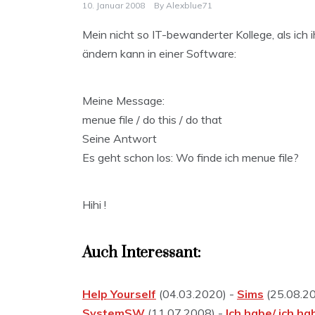
10. Januar 2008
By
Alexblue71
Mein nicht so IT-bewanderter Kollege, als ich
ändern kann in einer Software:
Meine Message:
menue file / do this / do that
Seine Antwort
Es geht schon los: Wo finde ich menue file?
Hihi !
Auch Interessant:
Help Yourself
(04.03.2020) -
Sims
(25.08.2
SystemSW
(11.07.2008) -
Ich habe/ ich ha