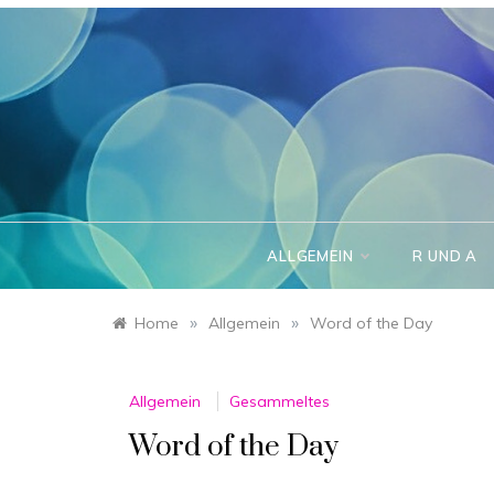
Skip
to
content
ALLGEMEIN
R UND A
»
»
Home
Allgemein
Word of the Day
Allgemein
Gesammeltes
Word of the Day