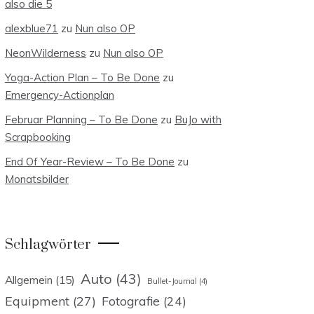
also die 5
alexblue71
zu
Nun also OP
NeonWilderness
zu
Nun also OP
Yoga-Action Plan – To Be Done
zu
Emergency-Actionplan
Februar Planning – To Be Done
zu
BuJo with
Scrapbooking
End Of Year-Review – To Be Done
zu
Monatsbilder
Schlagwörter
Auto
(43)
Allgemein
(15)
Bullet-Journal
(4)
Equipment
(27)
Fotografie
(24)