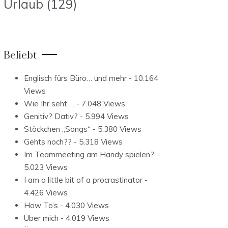
Urlaub
(129)
Beliebt
Englisch fürs Büro… und mehr
- 10.164
Views
Wie Ihr seht….
- 7.048 Views
Genitiv? Dativ?
- 5.994 Views
Stöckchen „Songs“
- 5.380 Views
Gehts noch??
- 5.318 Views
Im Teammeeting am Handy spielen?
-
5.023 Views
I am a little bit of a procrastinator
-
4.426 Views
How To’s
- 4.030 Views
Über mich
- 4.019 Views