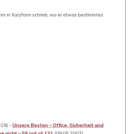
 ihm in Kurzform schrieb, wo er etwas bestimmtes
019) -
Unsere Besten – Office, Sicherheit und
be nicht – 58 out of 131
(09.05.2007)