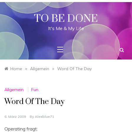
Skip
to
content
TO BE DONE
It's Me & My Life
»
»
Home
Allgemein
Word Of The Day
Allgemein
Fun
Word Of The Day
6. März 2009
By
Alexblue71
Operating fragt: