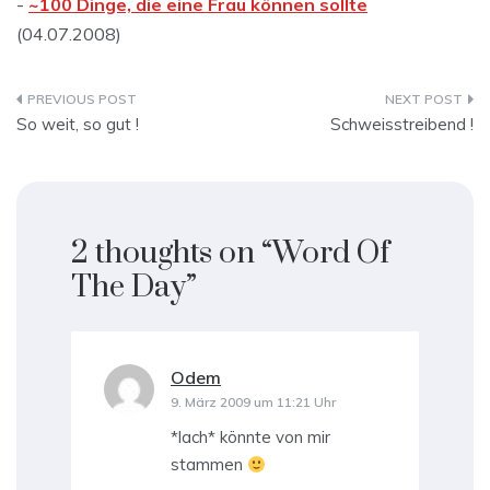
-
~100 Dinge, die eine Frau können sollte
(04.07.2008)
Beitragsnavigation
So weit, so gut !
Schweisstreibend !
2 thoughts on “
Word Of
The Day
”
Odem
sagt:
9. März 2009 um 11:21 Uhr
*lach* könnte von mir
stammen