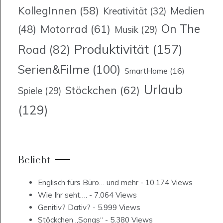
KollegInnen
(58)
Medien
Kreativität
(32)
On The
Motorrad
(61)
(48)
Musik
(29)
Produktivität
(157)
Road
(82)
Serien&Filme
(100)
SmartHome
(16)
Urlaub
Stöckchen
(62)
Spiele
(29)
(129)
Beliebt
Englisch fürs Büro… und mehr
- 10.174 Views
Wie Ihr seht….
- 7.064 Views
Genitiv? Dativ?
- 5.999 Views
Stöckchen „Songs“
- 5.380 Views