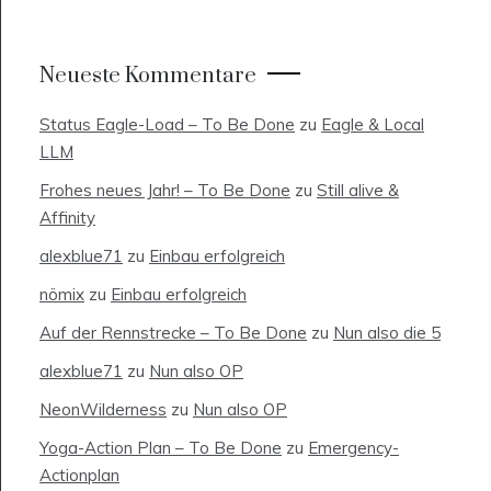
Neueste Kommentare
Status Eagle-Load – To Be Done
zu
Eagle & Local
LLM
Frohes neues Jahr! – To Be Done
zu
Still alive &
Affinity
alexblue71
zu
Einbau erfolgreich
nömix
zu
Einbau erfolgreich
Auf der Rennstrecke – To Be Done
zu
Nun also die 5
alexblue71
zu
Nun also OP
NeonWilderness
zu
Nun also OP
Yoga-Action Plan – To Be Done
zu
Emergency-
Actionplan