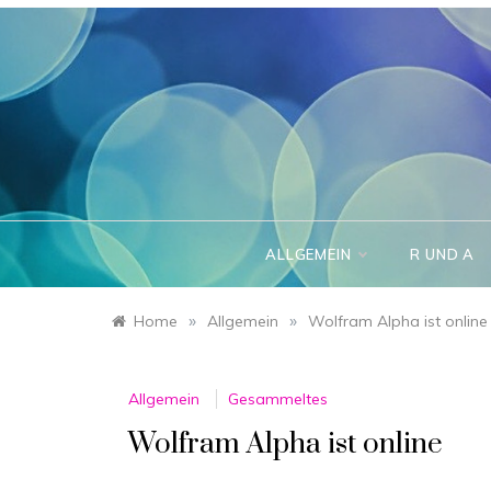
Skip
to
content
ALLGEMEIN
R UND A
»
»
Home
Allgemein
Wolfram Alpha ist online
Allgemein
Gesammeltes
Wolfram Alpha ist online