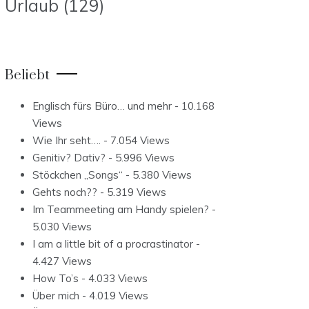
Urlaub
(129)
Beliebt
Englisch fürs Büro… und mehr
- 10.168
Views
Wie Ihr seht….
- 7.054 Views
Genitiv? Dativ?
- 5.996 Views
Stöckchen „Songs“
- 5.380 Views
Gehts noch??
- 5.319 Views
Im Teammeeting am Handy spielen?
-
5.030 Views
I am a little bit of a procrastinator
-
4.427 Views
How To’s
- 4.033 Views
Über mich
- 4.019 Views