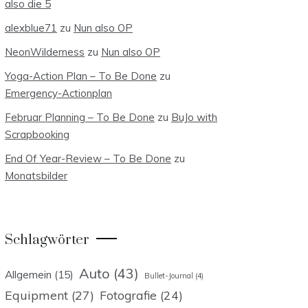
also die 5
alexblue71
zu
Nun also OP
NeonWilderness
zu
Nun also OP
Yoga-Action Plan – To Be Done
zu
Emergency-Actionplan
Februar Planning – To Be Done
zu
BuJo with
Scrapbooking
End Of Year-Review – To Be Done
zu
Monatsbilder
Schlagwörter
Auto
(43)
Allgemein
(15)
Bullet-Journal
(4)
Equipment
(27)
Fotografie
(24)