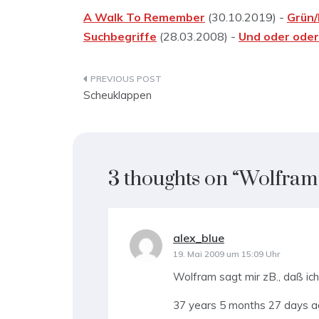
A Walk To Remember
(30.10.2019) -
Grün/
Suchbegriffe
(28.03.2008) -
Und oder oder
Beitragsnavigation
Scheuklappen
3 thoughts on “
Wolfram 
alex_blue
sagt:
19. Mai 2009 um 15:09 Uhr
Wolfram sagt mir zB., daß ic
37 years 5 months 27 days 