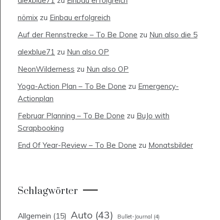
alexblue71
zu
Einbau erfolgreich
nömix
zu
Einbau erfolgreich
Auf der Rennstrecke – To Be Done
zu
Nun also die 5
alexblue71
zu
Nun also OP
NeonWilderness
zu
Nun also OP
Yoga-Action Plan – To Be Done
zu
Emergency-
Actionplan
Februar Planning – To Be Done
zu
BuJo with
Scrapbooking
End Of Year-Review – To Be Done
zu
Monatsbilder
Schlagwörter
Auto
(43)
Allgemein
(15)
Bullet-Journal
(4)