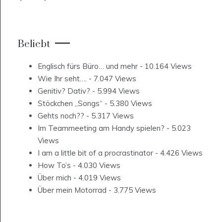
Beliebt
Englisch fürs Büro… und mehr
- 10.164 Views
Wie Ihr seht….
- 7.047 Views
Genitiv? Dativ?
- 5.994 Views
Stöckchen „Songs“
- 5.380 Views
Gehts noch??
- 5.317 Views
Im Teammeeting am Handy spielen?
- 5.023
Views
I am a little bit of a procrastinator
- 4.426 Views
How To’s
- 4.030 Views
Über mich
- 4.019 Views
Über mein Motorrad
- 3.775 Views