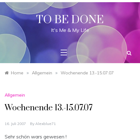
Skip
to
content
TO BE DONE
It's Me & My Life
»
»
Home
Allgemein
Wochenende 13.-15.07.07
Allgemein
Wochenende 13.-15.07.07
16. Juli 2007
By
Alexblue71
Sehr schön wars gewesen !