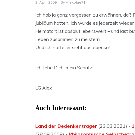
2. April 2009
By
Alexblue71
Ich hab ja ganz vergessen zu erwähnen, daß 
Jubiläum hatten. Ich würde es jederzeit wiede
Heimatort ist absolut lebenswert – und last but
Leben zusammen zu meistern.
Und ich hoffe, er sieht das ebenso!
Ich liebe Dich, mein Schatz!
LG Alex
Auch Interessant:
Land der Bedenkenträger
(23.03.2021) -
1
(28.09.2009) -
Philosophische Selbstbetr