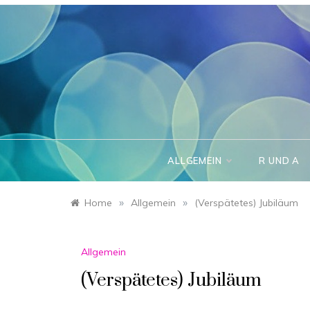
Skip
to
content
ALLGEMEIN
R UND A
»
»
Home
Allgemein
(Verspätetes) Jubiläum
Allgemein
(Verspätetes) Jubiläum