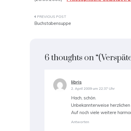
Beitragsnavigation
Buchstabensuppe
6 thoughts on “
(Verspät
libris
sagt:
2. April 2009 um 22:37 Uhr
Hach, schön.
Unbekannterweise herzlichen
Auf noch viele weitere harmo
Antworten