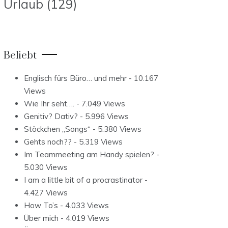
Urlaub
(129)
Beliebt
Englisch fürs Büro… und mehr
- 10.167
Views
Wie Ihr seht….
- 7.049 Views
Genitiv? Dativ?
- 5.996 Views
Stöckchen „Songs“
- 5.380 Views
Gehts noch??
- 5.319 Views
Im Teammeeting am Handy spielen?
-
5.030 Views
I am a little bit of a procrastinator
-
4.427 Views
How To’s
- 4.033 Views
Über mich
- 4.019 Views