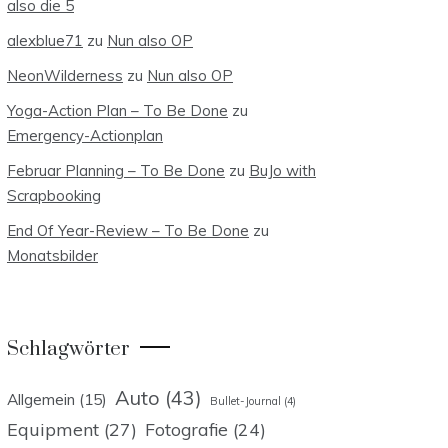
also die 5
alexblue71
zu
Nun also OP
NeonWilderness
zu
Nun also OP
Yoga-Action Plan – To Be Done
zu
Emergency-Actionplan
Februar Planning – To Be Done
zu
BuJo with
Scrapbooking
End Of Year-Review – To Be Done
zu
Monatsbilder
Schlagwörter
Auto
(43)
Allgemein
(15)
Bullet-Journal
(4)
Equipment
(27)
Fotografie
(24)