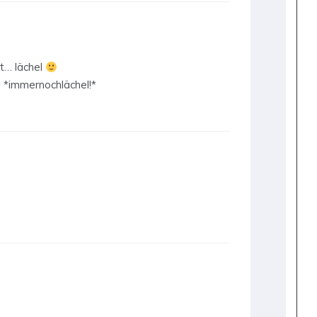
ut… lächel
! *immernochlächel!*