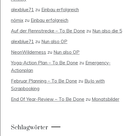
alexblue71
zu
Einbau erfolgreich
nömix
zu
Einbau erfolgreich
Auf der Rennstrecke – To Be Done
zu
Nun also die 5
alexblue71
zu
Nun also OP
NeonWilderness
zu
Nun also OP
Yoga-Action Plan – To Be Done
zu
Emergency-
Actionplan
Februar Planning – To Be Done
zu
BuJo with
Scrapbooking
End Of Year-Review – To Be Done
zu
Monatsbilder
Schlagwörter