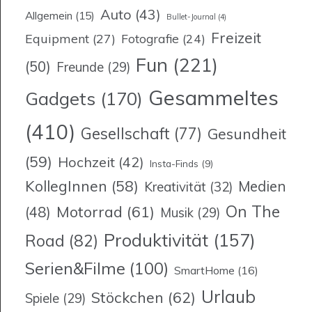
Auto
(43)
Allgemein
(15)
Bullet-Journal
(4)
Freizeit
Equipment
(27)
Fotografie
(24)
Fun
(221)
(50)
Freunde
(29)
Gesammeltes
Gadgets
(170)
(410)
Gesellschaft
(77)
Gesundheit
(59)
Hochzeit
(42)
Insta-Finds
(9)
KollegInnen
(58)
Medien
Kreativität
(32)
On The
Motorrad
(61)
(48)
Musik
(29)
Produktivität
(157)
Road
(82)
Serien&Filme
(100)
SmartHome
(16)
Urlaub
Stöckchen
(62)
Spiele
(29)