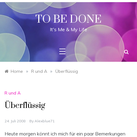
Skip
to
content
TO BE DONE
It's Me & My Life
»
»
Home
R und A
Überflüssig
R und A
Überflüssig
24. Juli 2008
By
Alexblue71
Heute morgen könnt ich mich für ein paar Bemerkungen