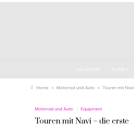
Skip
to
content
ALLGEMEIN
R UND A
»
»
Home
Motorrad und Auto
Touren mit Navi 
Motorrad und Auto
Equipment
Touren mit Navi – die erste