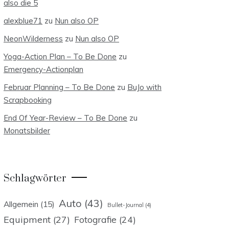
also die 5
alexblue71
zu
Nun also OP
NeonWilderness
zu
Nun also OP
Yoga-Action Plan – To Be Done
zu
Emergency-Actionplan
Februar Planning – To Be Done
zu
BuJo with
Scrapbooking
End Of Year-Review – To Be Done
zu
Monatsbilder
Schlagwörter
Auto
(43)
Allgemein
(15)
Bullet-Journal
(4)
Equipment
(27)
Fotografie
(24)