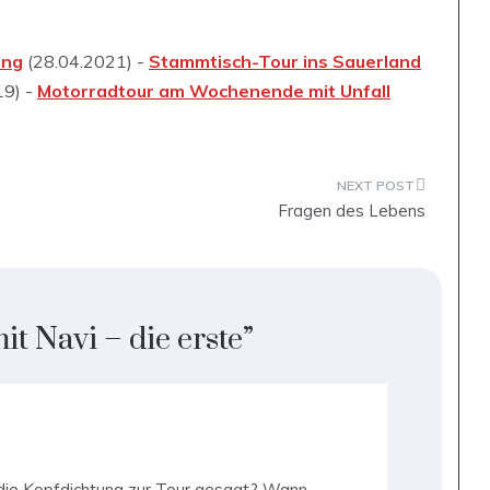
ung
(28.04.2021) -
Stammtisch-Tour ins Sauerland
19) -
Motorradtour am Wochenende mit Unfall
Fragen des Lebens
t Navi – die erste
”
 die Kopfdichtung zur Tour gesagt? Wann