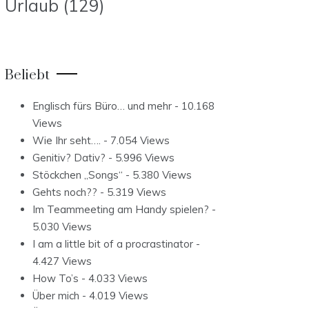
Urlaub
(129)
Beliebt
Englisch fürs Büro… und mehr
- 10.168
Views
Wie Ihr seht….
- 7.054 Views
Genitiv? Dativ?
- 5.996 Views
Stöckchen „Songs“
- 5.380 Views
Gehts noch??
- 5.319 Views
Im Teammeeting am Handy spielen?
-
5.030 Views
I am a little bit of a procrastinator
-
4.427 Views
How To’s
- 4.033 Views
Über mich
- 4.019 Views