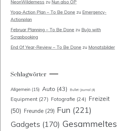
NeonWilderness
zu
Nun also OP
Yoga-Action Plan – To Be Done
zu
Emergency-
Actionplan
Februar Planning – To Be Done
zu
BuJo with
Scrapbooking
End Of Year-Review – To Be Done
zu
Monatsbilder
Schlagwörter
Auto
(43)
Allgemein
(15)
Bullet-Journal
(4)
Freizeit
Equipment
(27)
Fotografie
(24)
Fun
(221)
(50)
Freunde
(29)
Gesammeltes
Gadgets
(170)