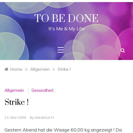
Skip
to
content
TO BE DONE
It's Me & My Life
»
»
Home
Allgemein
Strike !
Allgemein
Gesundheit
Strike !
13. Mai 2009
By
Alexblue71
Gestern Abend hat die Waage 60,00 kg angezeigt ! Da