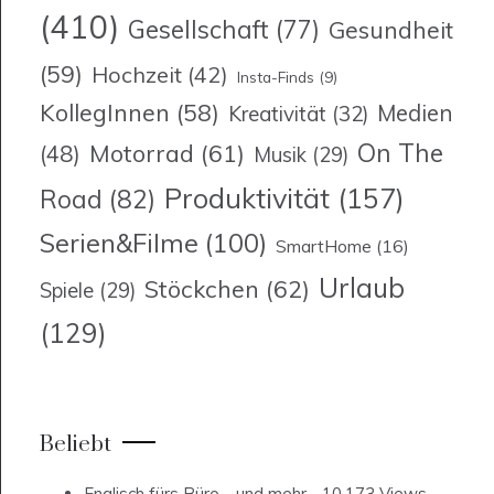
(410)
Gesellschaft
(77)
Gesundheit
(59)
Hochzeit
(42)
Insta-Finds
(9)
KollegInnen
(58)
Medien
Kreativität
(32)
On The
Motorrad
(61)
(48)
Musik
(29)
Produktivität
(157)
Road
(82)
Serien&Filme
(100)
SmartHome
(16)
Urlaub
Stöckchen
(62)
Spiele
(29)
(129)
Beliebt
Englisch fürs Büro… und mehr
- 10.173 Views