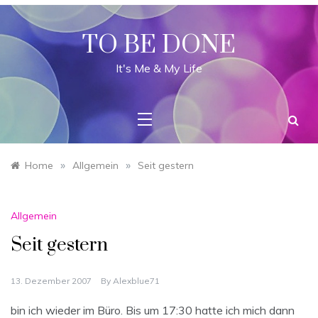
Skip
to
content
TO BE DONE
It's Me & My Life
»
»
Home
Allgemein
Seit gestern
Allgemein
Seit gestern
13. Dezember 2007
By
Alexblue71
bin ich wieder im Büro. Bis um 17:30 hatte ich mich dann