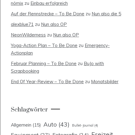
nömix
zu
Einbau erfolgreich
Auf der Rennstrecke – To Be Done
zu
Nun also die 5
alexblue71
zu
Nun also OP
NeonWilderness
zu
Nun also OP
Yoga-Action Plan – To Be Done
zu
Emergency-
Actionplan
Februar Planning – To Be Done
zu
BuJo with
Scrapbooking
End Of Year-Review – To Be Done
zu
Monatsbilder
Schlagwörter
Auto
(43)
Allgemein
(15)
Bullet-Journal
(4)
Freizeit
Equipment
(27)
Fotografie
(24)