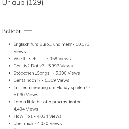
Urlaub
(129)
Beliebt
Englisch fürs Büro… und mehr
- 10.173
Views
Wie Ihr seht….
- 7.058 Views
Genitiv? Dativ?
- 5.997 Views
Stöckchen „Songs“
- 5.380 Views
Gehts noch??
- 5.319 Views
Im Teammeeting am Handy spielen?
-
5.030 Views
I am a little bit of a procrastinator
-
4.434 Views
How To’s
- 4.034 Views
Über mich
- 4.020 Views