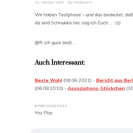
10. Oktober 2007
By
Alexblue71
Wir haben Testphase – und das bedeutet, daß
da sind Schnukkis bei, sag ich Euch…. :-)))
@R: ich guck bloß….
Auch Interessant:
Beste Wahl
(08.06.2021) -
Bericht aus Berl
(06.08.2010) -
Assoziations-Stöckchen
(30
Beitragsnavigation
You Play