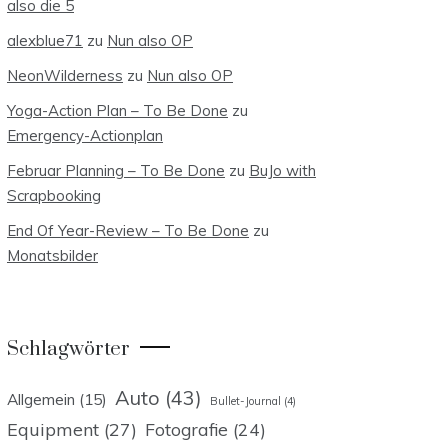
also die 5
alexblue71
zu
Nun also OP
NeonWilderness
zu
Nun also OP
Yoga-Action Plan – To Be Done
zu
Emergency-Actionplan
Februar Planning – To Be Done
zu
BuJo with
Scrapbooking
End Of Year-Review – To Be Done
zu
Monatsbilder
Schlagwörter
Auto
(43)
Allgemein
(15)
Bullet-Journal
(4)
Equipment
(27)
Fotografie
(24)