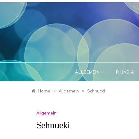
Skip
to
content
ALLGEMEIN
R UND A
»
»
Home
Allgemein
Schnucki
Allgemein
Schnucki