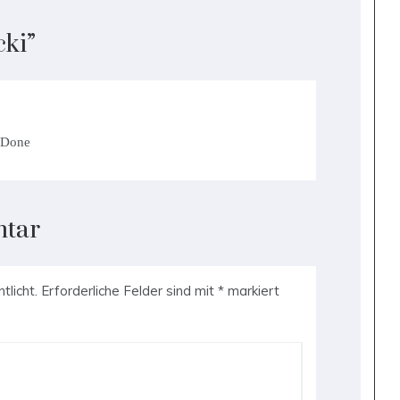
cki
”
e Done
ntar
tlicht.
Erforderliche Felder sind mit
*
markiert