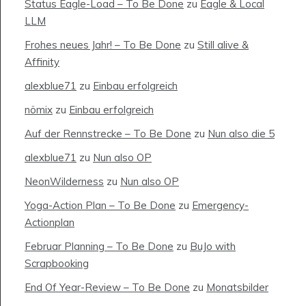
Status Eagle-Load – To Be Done
zu
Eagle & Local
LLM
Frohes neues Jahr! – To Be Done
zu
Still alive &
Affinity
alexblue71
zu
Einbau erfolgreich
nömix
zu
Einbau erfolgreich
Auf der Rennstrecke – To Be Done
zu
Nun also die 5
alexblue71
zu
Nun also OP
NeonWilderness
zu
Nun also OP
Yoga-Action Plan – To Be Done
zu
Emergency-
Actionplan
Februar Planning – To Be Done
zu
BuJo with
Scrapbooking
End Of Year-Review – To Be Done
zu
Monatsbilder