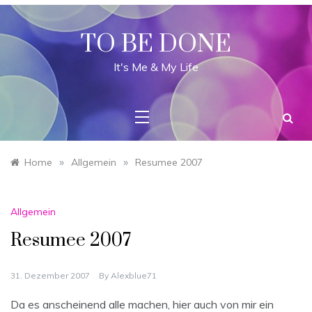
Skip
to
content
TO BE DONE
It's Me & My Life
»
»
Home
Allgemein
Resumee 2007
Allgemein
Resumee 2007
31. Dezember 2007
By
Alexblue71
Da es anscheinend alle machen, hier auch von mir ein