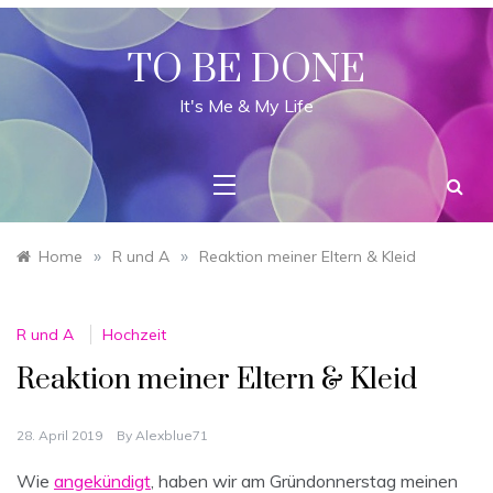
Skip
to
content
TO BE DONE
It's Me & My Life
»
»
Home
R und A
Reaktion meiner Eltern & Kleid
R und A
Hochzeit
Reaktion meiner Eltern & Kleid
28. April 2019
By
Alexblue71
Wie
angekündigt
, haben wir am Gründonnerstag meinen