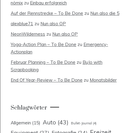
nömix
zu
Einbau erfolgreich
Auf der Rennstrecke – To Be Done
zu
Nun also die 5
alexblue71
zu
Nun also OP
NeonWilderness
zu
Nun also OP
Yoga-Action Plan – To Be Done
zu
Emergency-
Actionplan
Februar Planning – To Be Done
zu
BuJo with
Scrapbooking
End Of Year-Review – To Be Done
zu
Monatsbilder
Schlagwörter
Auto
(43)
Allgemein
(15)
Bullet-Journal
(4)
Freizeit
Equipment
(27)
Fotografie
(24)