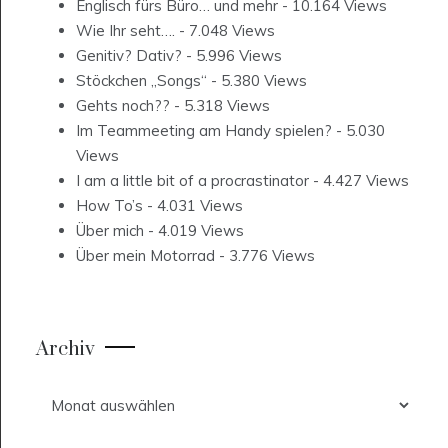
Englisch fürs Büro… und mehr
- 10.164 Views
Wie Ihr seht….
- 7.048 Views
Genitiv? Dativ?
- 5.996 Views
Stöckchen „Songs“
- 5.380 Views
Gehts noch??
- 5.318 Views
Im Teammeeting am Handy spielen?
- 5.030
Views
I am a little bit of a procrastinator
- 4.427 Views
How To’s
- 4.031 Views
Über mich
- 4.019 Views
Über mein Motorrad
- 3.776 Views
Archiv
Archiv