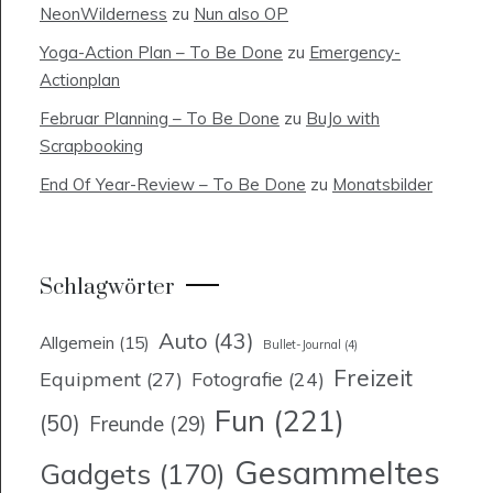
NeonWilderness
zu
Nun also OP
Yoga-Action Plan – To Be Done
zu
Emergency-
Actionplan
Februar Planning – To Be Done
zu
BuJo with
Scrapbooking
End Of Year-Review – To Be Done
zu
Monatsbilder
Schlagwörter
Auto
(43)
Allgemein
(15)
Bullet-Journal
(4)
Freizeit
Equipment
(27)
Fotografie
(24)
Fun
(221)
(50)
Freunde
(29)
Gesammeltes
Gadgets
(170)