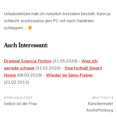
Urlaubslektüre hab ich natürlich trotzdem bestellt. Kann ja
schlecht ersatzweise den PC mit nach Sardinien
schleppen….
Auch Interessant:
Dreimal Science Fiction
(31.05.2020) -
Was ich
gerade schaue
(31.01.2020) -
Startschuß Smart
Home
(06.03.2019) -
Wieder im Sims-Fieber
(21.02.2013)
Beitragsnavigation
Selbst ist die Frau
Künstlermarkt
Aschaffenburg