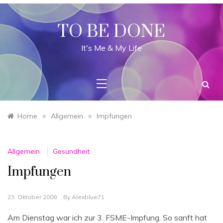
Skip
to
content
TO BE DONE
It's Me & My Life
»
»
Home
Allgemein
Impfungen
Allgemein
Gesundheit
Impfungen
23. Oktober 2008
By
Alexblue71
Am Dienstag war ich zur 3. FSME-Impfung. So sanft hat