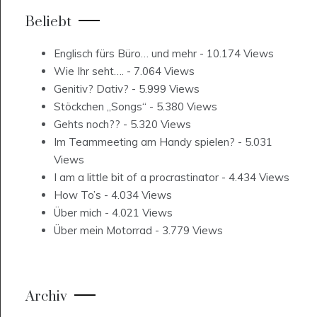
Beliebt
Englisch fürs Büro… und mehr
- 10.174 Views
Wie Ihr seht….
- 7.064 Views
Genitiv? Dativ?
- 5.999 Views
Stöckchen „Songs“
- 5.380 Views
Gehts noch??
- 5.320 Views
Im Teammeeting am Handy spielen?
- 5.031
Views
I am a little bit of a procrastinator
- 4.434 Views
How To’s
- 4.034 Views
Über mich
- 4.021 Views
Über mein Motorrad
- 3.779 Views
Archiv