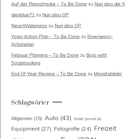
Auf der Rennstrecke – To Be Done
zu
Nun also die 5
alexblue71
zu
Nun also OP
NeonWilderness
zu
Nun also OP
Yoga-Action Plan – To Be Done
zu
Emergency-
Actionplan
Februar Planning – To Be Done
zu
BuJo with
Scrapbooking
End Of Year-Review – To Be Done
zu
Monatsbilder
Schlagwörter
Auto
(43)
Allgemein
(15)
Bullet-Journal
(4)
Freizeit
Equipment
(27)
Fotografie
(24)