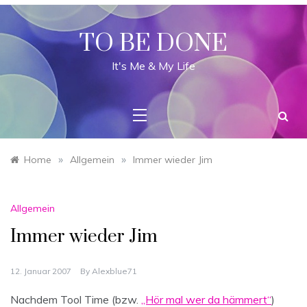
Skip
to
content
TO BE DONE
It's Me & My Life
»
»
Home
Allgemein
Immer wieder Jim
Allgemein
Immer wieder Jim
12. Januar 2007
By
Alexblue71
Nachdem Tool Time (bzw.
„Hör mal wer da hämmert“
)