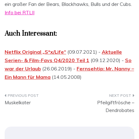
ein großer Fan der Bears, Blackhawks, Bulls und der Cubs.
Info bei RTLII
Auch Interessant:
Netflix Original „S*x/Life“
(09.07.2021) -
Aktuelle
Serien- & Film-Favs Q4/2020 Teil 1
(09.12.2020) -
So
war der Urlaub
(26.06.2019) -
Fernsehtip: Mr. Nanny –
Ein Mann für Mama
(14.05.2008)
Beitragsnavigation
Muskelkater
Pfeilgiftfrösche –
Dendrobates