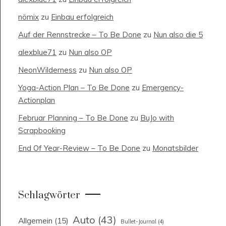
nömix
zu
Einbau erfolgreich
Auf der Rennstrecke – To Be Done
zu
Nun also die 5
alexblue71
zu
Nun also OP
NeonWilderness
zu
Nun also OP
Yoga-Action Plan – To Be Done
zu
Emergency-
Actionplan
Februar Planning – To Be Done
zu
BuJo with
Scrapbooking
End Of Year-Review – To Be Done
zu
Monatsbilder
Schlagwörter
Auto
(43)
Allgemein
(15)
Bullet-Journal
(4)