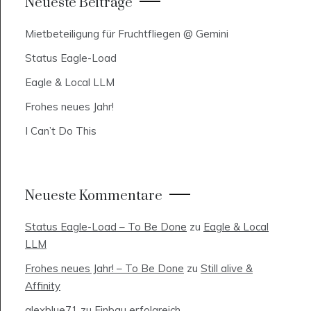
Neueste Beiträge
Mietbeteiligung für Fruchtfliegen @ Gemini
Status Eagle-Load
Eagle & Local LLM
Frohes neues Jahr!
I Can’t Do This
Neueste Kommentare
Status Eagle-Load – To Be Done
zu
Eagle & Local
LLM
Frohes neues Jahr! – To Be Done
zu
Still alive &
Affinity
alexblue71
zu
Einbau erfolgreich