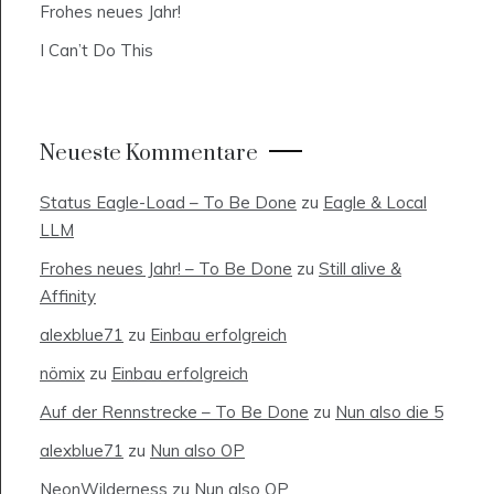
Frohes neues Jahr!
I Can’t Do This
Neueste Kommentare
Status Eagle-Load – To Be Done
zu
Eagle & Local
LLM
Frohes neues Jahr! – To Be Done
zu
Still alive &
Affinity
alexblue71
zu
Einbau erfolgreich
nömix
zu
Einbau erfolgreich
Auf der Rennstrecke – To Be Done
zu
Nun also die 5
alexblue71
zu
Nun also OP
NeonWilderness
zu
Nun also OP