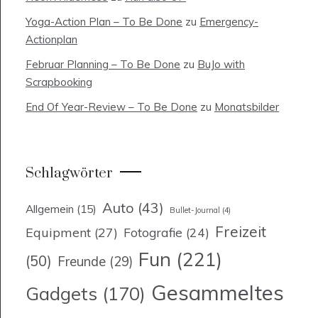
Yoga-Action Plan – To Be Done
zu
Emergency-
Actionplan
Februar Planning – To Be Done
zu
BuJo with
Scrapbooking
End Of Year-Review – To Be Done
zu
Monatsbilder
Schlagwörter
Auto
(43)
Allgemein
(15)
Bullet-Journal
(4)
Freizeit
Equipment
(27)
Fotografie
(24)
Fun
(221)
(50)
Freunde
(29)
Gesammeltes
Gadgets
(170)