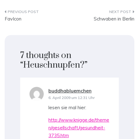
Beitragsnavigation
FavIcon
Schwaben in Berlin
7 thoughts on
“
Heuschnupfen?
”
buddhabluemchen
sagt:
6. April 2009 um 12:31 Uhr
lesen sie mal hier:
http://www.knigge.de/theme
n/gesellschaft/gesundheit-
3735.htm