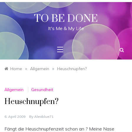
Skip
to
content
TO BE DONE
It's Me & My Life
»
»
Home
Allgemein
Heuschnupfen?
Allgemein
Gesundheit
Heuschnupfen?
6. April 2009
By
Alexblue71
Fängt die Heuschnupfenzeit schon an ? Meine Nase