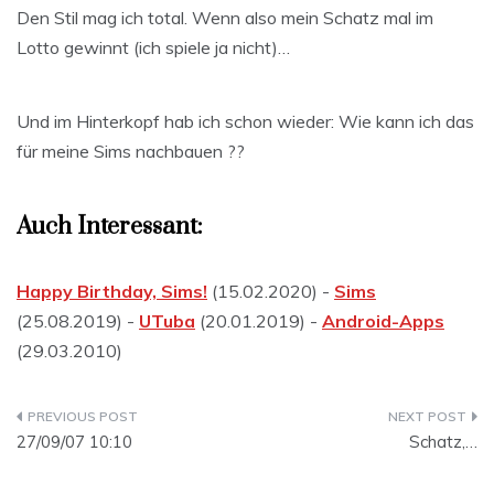
Den Stil mag ich total. Wenn also mein Schatz mal im
Lotto gewinnt (ich spiele ja nicht)…
Und im Hinterkopf hab ich schon wieder: Wie kann ich das
für meine Sims nachbauen ??
Auch Interessant:
Happy Birthday, Sims!
(15.02.2020) -
Sims
(25.08.2019) -
UTuba
(20.01.2019) -
Android-Apps
(29.03.2010)
Beitragsnavigation
27/09/07 10:10
Schatz,…