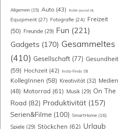
Auto
(43)
Allgemein
(15)
Bullet-Journal
(4)
Freizeit
Equipment
(27)
Fotografie
(24)
Fun
(221)
(50)
Freunde
(29)
Gesammeltes
Gadgets
(170)
(410)
Gesellschaft
(77)
Gesundheit
(59)
Hochzeit
(42)
Insta-Finds
(9)
KollegInnen
(58)
Medien
Kreativität
(32)
On The
Motorrad
(61)
(48)
Musik
(29)
Produktivität
(157)
Road
(82)
Serien&Filme
(100)
SmartHome
(16)
Urlaub
Stöckchen
(62)
Spiele
(29)