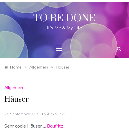
Skip
to
content
TO BE DONE
It's Me & My Life
»
»
Home
Allgemein
Häuser
Allgemein
Häuser
27. September 2007
By
Alexblue71
Sehr coole Häuser….
Baufritz