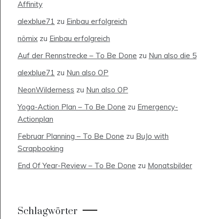
Affinity
alexblue71
zu
Einbau erfolgreich
nömix
zu
Einbau erfolgreich
Auf der Rennstrecke – To Be Done
zu
Nun also die 5
alexblue71
zu
Nun also OP
NeonWilderness
zu
Nun also OP
Yoga-Action Plan – To Be Done
zu
Emergency-
Actionplan
Februar Planning – To Be Done
zu
BuJo with
Scrapbooking
End Of Year-Review – To Be Done
zu
Monatsbilder
Schlagwörter