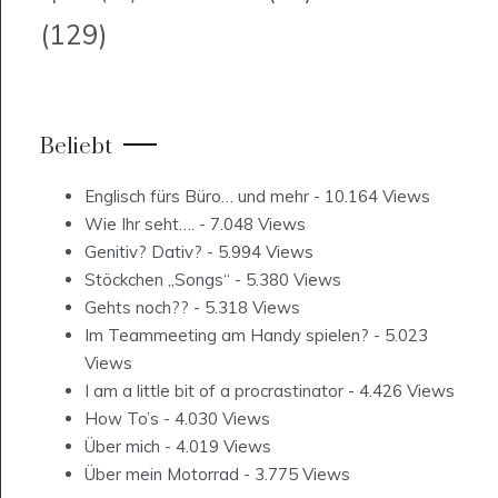
(129)
Beliebt
Englisch fürs Büro… und mehr
- 10.164 Views
Wie Ihr seht….
- 7.048 Views
Genitiv? Dativ?
- 5.994 Views
Stöckchen „Songs“
- 5.380 Views
Gehts noch??
- 5.318 Views
Im Teammeeting am Handy spielen?
- 5.023
Views
I am a little bit of a procrastinator
- 4.426 Views
How To’s
- 4.030 Views
Über mich
- 4.019 Views
Über mein Motorrad
- 3.775 Views