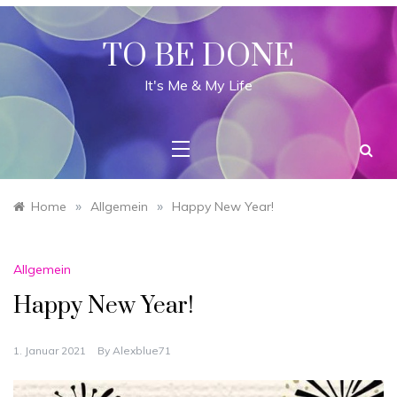
Skip
to
content
TO BE DONE
It's Me & My Life
»
»
Home
Allgemein
Happy New Year!
Allgemein
Happy New Year!
1. Januar 2021
By
Alexblue71