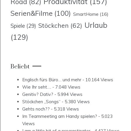
Produktivität
(157)
Road
(82)
Serien&Filme
(100)
SmartHome
(16)
Urlaub
Stöckchen
(62)
Spiele
(29)
(129)
Beliebt
Englisch fürs Büro… und mehr
- 10.164 Views
Wie Ihr seht….
- 7.048 Views
Genitiv? Dativ?
- 5.994 Views
Stöckchen „Songs“
- 5.380 Views
Gehts noch??
- 5.318 Views
Im Teammeeting am Handy spielen?
- 5.023
Views
I am a little bit of a procrastinator
- 4.427 Views