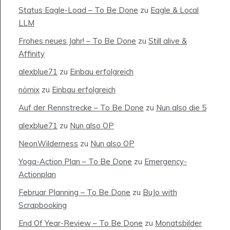
Status Eagle-Load – To Be Done
zu
Eagle & Local
LLM
Frohes neues Jahr! – To Be Done
zu
Still alive &
Affinity
alexblue71
zu
Einbau erfolgreich
nömix
zu
Einbau erfolgreich
Auf der Rennstrecke – To Be Done
zu
Nun also die 5
alexblue71
zu
Nun also OP
NeonWilderness
zu
Nun also OP
Yoga-Action Plan – To Be Done
zu
Emergency-
Actionplan
Februar Planning – To Be Done
zu
BuJo with
Scrapbooking
End Of Year-Review – To Be Done
zu
Monatsbilder