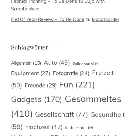
Februar Planning – To Be Done
zu
BuJo with
Scrapbooking
End Of Year-Review – To Be Done
zu
Monatsbilder
Schlagwörter
Auto
(43)
Allgemein
(15)
Bullet-Journal
(4)
Freizeit
Equipment
(27)
Fotografie
(24)
Fun
(221)
(50)
Freunde
(29)
Gesammeltes
Gadgets
(170)
(410)
Gesellschaft
(77)
Gesundheit
(59)
Hochzeit
(42)
Insta-Finds
(9)