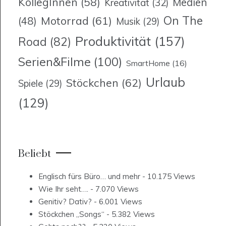
KollegInnen
(58)
Medien
Kreativität
(32)
On The
Motorrad
(61)
(48)
Musik
(29)
Produktivität
(157)
Road
(82)
Serien&Filme
(100)
SmartHome
(16)
Urlaub
Stöckchen
(62)
Spiele
(29)
(129)
Beliebt
Englisch fürs Büro… und mehr
- 10.175 Views
Wie Ihr seht….
- 7.070 Views
Genitiv? Dativ?
- 6.001 Views
Stöckchen „Songs“
- 5.382 Views