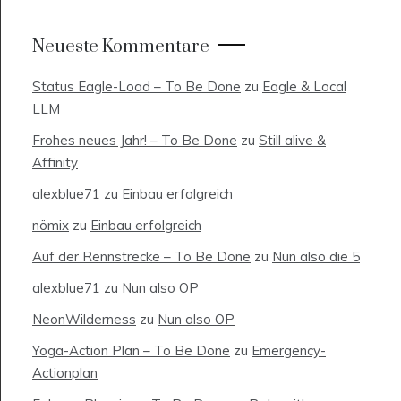
Neueste Kommentare
Status Eagle-Load – To Be Done
zu
Eagle & Local
LLM
Frohes neues Jahr! – To Be Done
zu
Still alive &
Affinity
alexblue71
zu
Einbau erfolgreich
nömix
zu
Einbau erfolgreich
Auf der Rennstrecke – To Be Done
zu
Nun also die 5
alexblue71
zu
Nun also OP
NeonWilderness
zu
Nun also OP
Yoga-Action Plan – To Be Done
zu
Emergency-
Actionplan