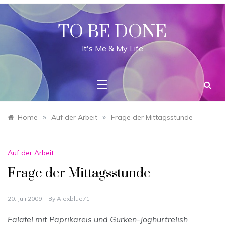
Skip
to
content
TO BE DONE
It's Me & My Life
»
»
Home
Auf der Arbeit
Frage der Mittagsstunde
Auf der Arbeit
Frage der Mittagsstunde
20. Juli 2009
By
Alexblue71
Falafel mit Paprikareis und Gurken-Joghurtrelish