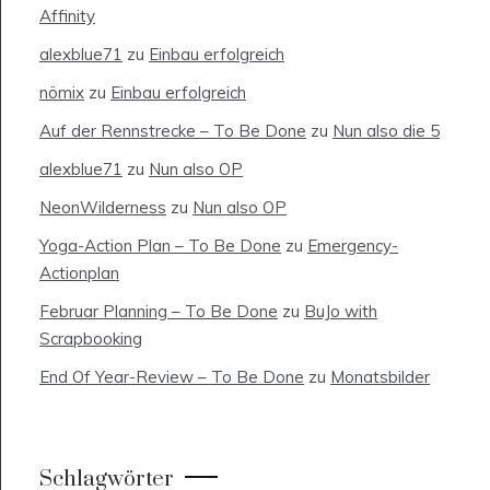
Affinity
alexblue71
zu
Einbau erfolgreich
nömix
zu
Einbau erfolgreich
Auf der Rennstrecke – To Be Done
zu
Nun also die 5
alexblue71
zu
Nun also OP
NeonWilderness
zu
Nun also OP
Yoga-Action Plan – To Be Done
zu
Emergency-
Actionplan
Februar Planning – To Be Done
zu
BuJo with
Scrapbooking
End Of Year-Review – To Be Done
zu
Monatsbilder
Schlagwörter