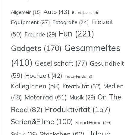
Auto
(43)
Allgemein
(15)
Bullet-Journal
(4)
Freizeit
Equipment
(27)
Fotografie
(24)
Fun
(221)
(50)
Freunde
(29)
Gesammeltes
Gadgets
(170)
(410)
Gesellschaft
(77)
Gesundheit
(59)
Hochzeit
(42)
Insta-Finds
(9)
KollegInnen
(58)
Medien
Kreativität
(32)
On The
Motorrad
(61)
(48)
Musik
(29)
Produktivität
(157)
Road
(82)
Serien&Filme
(100)
SmartHome
(16)
Urlaub
Stöckchen
(62)
Spiele
(29)