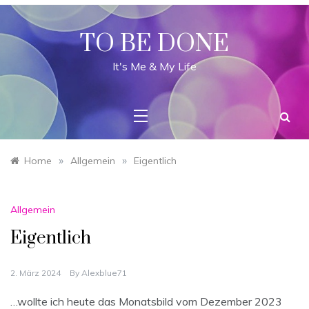
Skip
to
content
TO BE DONE
It's Me & My Life
»
»
Home
Allgemein
Eigentlich
Allgemein
Eigentlich
2. März 2024
By
Alexblue71
…wollte ich heute das Monatsbild vom Dezember 2023