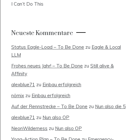
I Can’t Do This
Neueste Kommentare
Status Eagle-Load – To Be Done
zu
Eagle & Local
LLM
Frohes neues Jahr! – To Be Done
zu
Still alive &
Affinity
alexblue71
zu
Einbau erfolgreich
nömix
zu
Einbau erfolgreich
Auf der Rennstrecke – To Be Done
zu
Nun also die 5
alexblue71
zu
Nun also OP
NeonWilderness
zu
Nun also OP
Yoga-Action Plan – To Be Done
zu
Emergency-