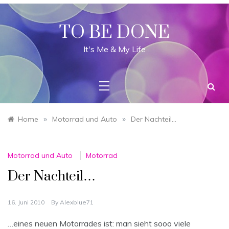
Skip
to
content
TO BE DONE
It's Me & My Life
»
»
Home
Motorrad und Auto
Der Nachteil…
Motorrad und Auto
Motorrad
Der Nachteil…
16. Juni 2010
By
Alexblue71
…eines neuen Motorrades ist: man sieht sooo viele