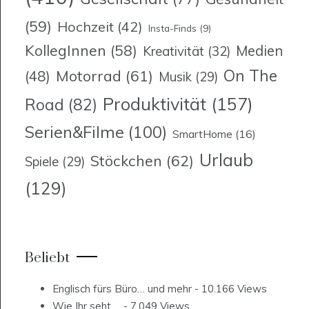
(59)
Hochzeit
(42)
Insta-Finds
(9)
KollegInnen
(58)
Medien
Kreativität
(32)
On The
Motorrad
(61)
(48)
Musik
(29)
Produktivität
(157)
Road
(82)
Serien&Filme
(100)
SmartHome
(16)
Urlaub
Stöckchen
(62)
Spiele
(29)
(129)
Beliebt
Englisch fürs Büro… und mehr
- 10.166 Views
Wie Ihr seht….
- 7.049 Views