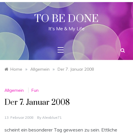
Skip
to
content
TO BE DONE
It's Me & My Life
»
»
Home
Allgemein
Der 7. Januar 2008
Allgemein
Fun
Der 7. Januar 2008
13. Februar 2008
By
Alexblue71
scheint ein besonderer Tag gewesen zu sein. Ettliche