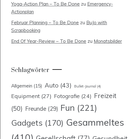
Yoga-Action Plan – To Be Done
zu
Emergency-
Actionplan
Februar Planning – To Be Done
zu
BuJo with
Scrapbooking
End Of Year-Review – To Be Done
zu
Monatsbilder
Schlagwörter
Auto
(43)
Allgemein
(15)
Bullet-Journal
(4)
Freizeit
Equipment
(27)
Fotografie
(24)
Fun
(221)
(50)
Freunde
(29)
Gesammeltes
Gadgets
(170)
(410)
Gesellschaft
(77)
Gesundheit