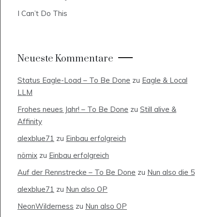
I Can’t Do This
Neueste Kommentare
Status Eagle-Load – To Be Done
zu
Eagle & Local
LLM
Frohes neues Jahr! – To Be Done
zu
Still alive &
Affinity
alexblue71
zu
Einbau erfolgreich
nömix
zu
Einbau erfolgreich
Auf der Rennstrecke – To Be Done
zu
Nun also die 5
alexblue71
zu
Nun also OP
NeonWilderness
zu
Nun also OP